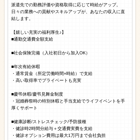
派遣先での勤務評価や資格取得に応じて時給がアップ。
日々の業務への貢献やスキルアップが、あなたの収入に直
結します。
【嬉しい充実の福利厚生♪】
■通勤交通費全額支給
■社会保険完備（入社初日から加入OK）
■年次有給休暇
・通常賃金（所定労働時間×時給）で支給
・高い取得率でプライベートも充実
■慶弔休暇/慶弔見舞金制度
・冠婚葬祭時の特別休暇と手当支給でライフイベントを手
厚くサポート
■健康診断/ストレスチェック/予防接種
・健診時2時間分給与＋交通費実費を支給
・健診オプション費用は最大1万円まで会社負担