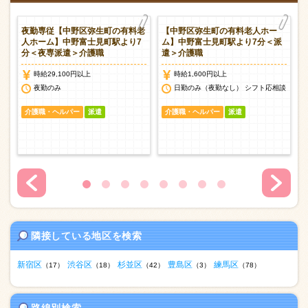
ー
夜勤専従【中野区弥生町の有料老
【中野区弥生町の有料老人ホー
＞
人ホーム】中野富士見町駅より7
ム】中野富士見町駅より7分＜派
分＜夜専派遣＞介護職
遣＞介護職
時給29,100円以上
時給1,600円以上
談
夜勤のみ
日勤のみ（夜勤なし） シフト応相談
介護職・ヘルパー
派遣
介護職・ヘルパー
派遣
隣接している地区を検索
新宿区
渋谷区
杉並区
豊島区
練馬区
（17）
（18）
（42）
（3）
（78）