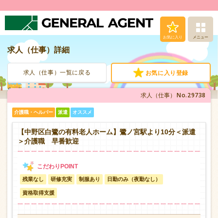
お気に入り
メニュー
求人（仕事）詳細
求人（仕事）検索
求人（仕事）一覧に戻る
お気に入り登録
人材派遣サービス
No.29738
求人（仕事）
転職支援サービス
介護職・ヘルパー
派遣
オススメ
登録から就業まで
【中野区白鷺の有料老人ホーム】鷺ノ宮駅より10分＜派遣
＞介護職 早番歓迎
安心の福利厚生
残業なし
研修充実
制服あり
日勤のみ（夜勤なし）
お問い合わせ
資格取得支援