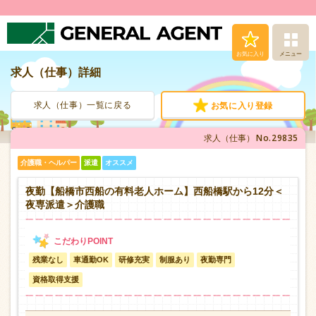
お気に入り
メニュー
求人（仕事）詳細
求人（仕事）検索
求人（仕事）一覧に戻る
お気に入り登録
人材派遣サービス
No.29835
求人（仕事）
転職支援サービス
介護職・ヘルパー
派遣
オススメ
登録から就業まで
夜勤【船橋市西船の有料老人ホーム】西船橋駅から12分＜
夜専派遣＞介護職
安心の福利厚生
残業なし
車通勤OK
研修充実
制服あり
夜勤専門
お問い合わせ
資格取得支援