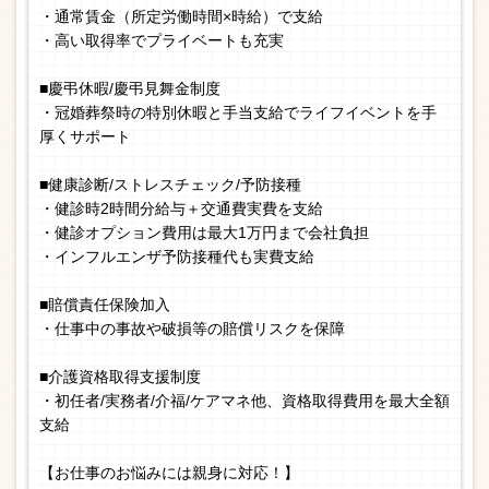
・通常賃金（所定労働時間×時給）で支給
・高い取得率でプライベートも充実
■慶弔休暇/慶弔見舞金制度
・冠婚葬祭時の特別休暇と手当支給でライフイベントを手
厚くサポート
■健康診断/ストレスチェック/予防接種
・健診時2時間分給与＋交通費実費を支給
・健診オプション費用は最大1万円まで会社負担
・インフルエンザ予防接種代も実費支給
■賠償責任保険加入
・仕事中の事故や破損等の賠償リスクを保障
■介護資格取得支援制度
・初任者/実務者/介福/ケアマネ他、資格取得費用を最大全額
支給
【お仕事のお悩みには親身に対応！】