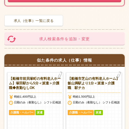
求人（仕事）一覧に戻る
求人検索条件を追加・変更
似た条件の求人（仕事）情報
】
【船橋市前貝塚町の有料老人ホー
【船橋市芝山の有料老人ホーム】
イ
ム】塚田駅から5分＜派遣＞介護
飯山満駅より1分＜派遣＞介護
職◆夜勤なしOK
職 駅チカ
時給1,400円以上
時給1,500円以上
談
日勤のみ（夜勤なし） シフト応相談
日勤のみ（夜勤なし） シフト応相談
介護職・ヘルパー
派遣
介護職・ヘルパー
派遣