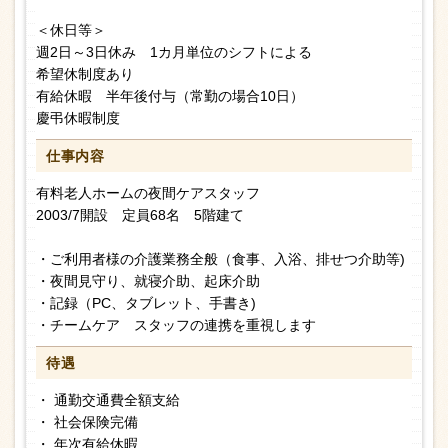
＜休日等＞
週2日～3日休み 1カ月単位のシフトによる
希望休制度あり
有給休暇 半年後付与（常勤の場合10日）
慶弔休暇制度
仕事内容
有料老人ホームの夜間ケアスタッフ
2003/7開設 定員68名 5階建て
・ご利用者様の介護業務全般（食事、入浴、排せつ介助等)
・夜間見守り、就寝介助、起床介助
・記録（PC、タブレット、手書き)
・チームケア スタッフの連携を重視します
待遇
・ 通勤交通費全額支給
・ 社会保険完備
・ 年次有給休暇