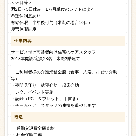
＜休日等＞
週2日～3日休み 1カ月単位のシフトによる
希望休制度あり
有給休暇 半年後付与（常勤の場合10日）
慶弔休暇制度
仕事内容
サービス付き高齢者向け住宅のケアスタッフ
2018年開設/定員28名 木造2階建て
・ご利用者様の介護業務全般（食事、入浴、排せつ介助
等）
・夜間見守り、就寝介助、起床介助
・レク、イベント実施
・記録（PC、タブレット、手書き）
・チームケア スタッフの連携を重視します
待遇
・ 通勤交通費全額支給
・ 社会保険完備