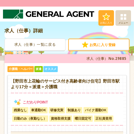
お気に入り
メニュー
求人（仕事）詳細
求人（仕事）検索
求人（仕事）一覧に戻る
お気に入り登録
人材派遣サービス
No.29885
求人（仕事）
転職支援サービス
介護職・ヘルパー
派遣
オススメ
登録から就業まで
【野田市上花輪のサービス付き高齢者向け住宅】野田市駅
より17分＜派遣＞介護職
安心の福利厚生
残業なし
車通勤OK
研修充実
制服あり
バイク通勤OK
お問い合わせ
日勤のみ（夜勤なし）
資格取得支援
曜日固定可
正社員登用