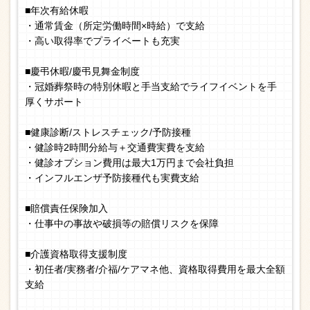
■年次有給休暇
・通常賃金（所定労働時間×時給）で支給
・高い取得率でプライベートも充実
■慶弔休暇/慶弔見舞金制度
・冠婚葬祭時の特別休暇と手当支給でライフイベントを手
厚くサポート
■健康診断/ストレスチェック/予防接種
・健診時2時間分給与＋交通費実費を支給
・健診オプション費用は最大1万円まで会社負担
・インフルエンザ予防接種代も実費支給
■賠償責任保険加入
・仕事中の事故や破損等の賠償リスクを保障
■介護資格取得支援制度
・初任者/実務者/介福/ケアマネ他、資格取得費用を最大全額
支給