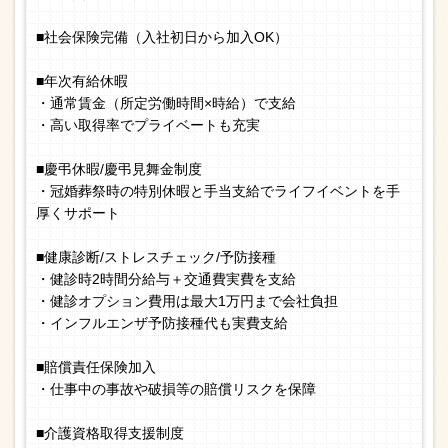
■社会保険完備（入社初日から加入OK）
■年次有給休暇
・通常賃金（所定労働時間×時給）で支給
・高い取得率でプライベートも充実
■慶弔休暇/慶弔見舞金制度
・冠婚葬祭時の特別休暇と手当支給でライフイベントを手
厚くサポート
■健康診断/ストレスチェック/予防接種
・健診時2時間分給与＋交通費実費を支給
・健診オプション費用は最大1万円まで会社負担
・インフルエンザ予防接種代も実費支給
■賠償責任保険加入
・仕事中の事故や破損等の賠償リスクを保障
■介護資格取得支援制度