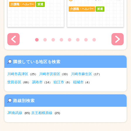
介護職・ヘルパー
派遣
介護職・ヘルパー
派遣
隣接している地区を検索
川崎市高津区
川崎市宮前区
川崎市麻生区
（25）
（33）
（17）
世田谷区
調布市
狛江市
稲城市
（66）
（14）
（6）
（4）
路線別検索
JR南武線
京王相模原線
(65)
(25)