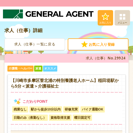
お気に入り
メニュー
求人（仕事）詳細
求人（仕事）検索
求人（仕事）一覧に戻る
お気に入り登録
人材派遣サービス
No.29924
求人（仕事）
転職支援サービス
介護職・ヘルパー
派遣
オススメ
登録から就業まで
【川崎市多摩区菅北浦の特別養護老人ホーム】稲田堤駅か
ら5分＜派遣＞介護福祉士
安心の福利厚生
残業なし
駅から徒歩10分以内
研修充実
バイク通勤OK
お問い合わせ
日勤のみ（夜勤なし）
資格取得支援
曜日固定可