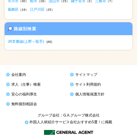
市川市
柏市
流山市
鎌ケ谷市
三郷市
（30）
（18）
（15）
（2）
（7）
葛飾区
江戸川区
（19）
（25）
路線別検索
JR常磐線(上野～取手)
(46)
会社案内
サイトマップ
求人（仕事）検索
サイト利用規約
安心の福利厚生
個人情報保護方針
無料個別相談会
グループ会社：G.A.グループ株式会社
外国人人材紹介サービス会社おすすめ5選！に掲載