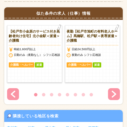
似た条件の求人（仕事）情報
ホ
【松戸市小金原のサービス付き高
夜勤【松戸市旭町の有料老人ホー
介
齢者向け住宅】北小金駅＜派遣＞
ム】馬橋駅、松戸駅＜夜専派遣＞
介護職
介護職
時給1,600円以上
日給24,500円以上
談
日勤のみ（夜勤なし） シフト応相談
夜勤のみ シフト応相談
介護職・ヘルパー
派遣
介護職・ヘルパー
派遣
隣接している地区を検索