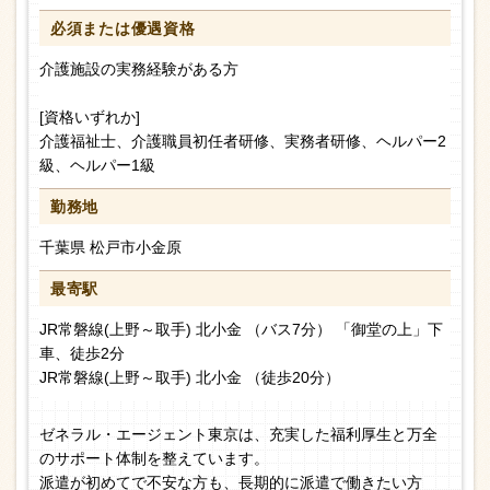
必須または
優遇資格
介護施設の実務経験がある方
[資格いずれか]
介護福祉士、介護職員初任者研修、実務者研修、ヘルパー2
級、ヘルパー1級
勤務地
千葉県 松戸市小金原
最寄駅
JR常磐線(上野～取手) 北小金 （バス7分） 「御堂の上」下
車、徒歩2分
JR常磐線(上野～取手) 北小金 （徒歩20分）
ゼネラル・エージェント東京は、充実した福利厚生と万全
のサポート体制を整えています。
派遣が初めてで不安な方も、長期的に派遣で働きたい方