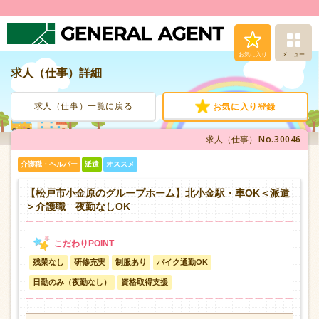
お気に入り
メニュー
求人（仕事）詳細
求人（仕事）検索
求人（仕事）一覧に戻る
お気に入り登録
人材派遣サービス
No.30046
求人（仕事）
転職支援サービス
介護職・ヘルパー
派遣
オススメ
登録から就業まで
【松戸市小金原のグループホーム】北小金駅・車OK＜派遣
＞介護職 夜勤なしOK
安心の福利厚生
残業なし
研修充実
制服あり
バイク通勤OK
お問い合わせ
日勤のみ（夜勤なし）
資格取得支援