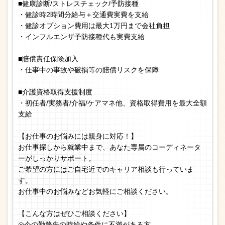
■健康診断/ストレスチェック/予防接種
・健診時2時間分給与＋交通費実費を支給
・健診オプション費用は最大1万円まで会社負担
・インフルエンザ予防接種代も実費支給
■賠償責任保険加入
・仕事中の事故や破損等の賠償リスクを保障
■介護資格取得支援制度
・初任者/実務者/介福/ケアマネ他、資格取得費用を最大全額
支給
【お仕事のお悩みには親身に対応！】
お仕事探しから就業中まで、あなた専属のコーディネータ
ーがしっかりサポート。
ご希望の方にはご自宅近でのキャリア相談も行っていま
す。
お仕事中のお悩みなどお気軽にご相談ください。
【こんな方はぜひご相談ください】
◎今の勤務先の時給や条件に不満がある方