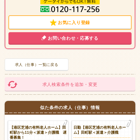
お気に入り登録
お問い合わせ・応募する
求人（仕事）一覧に戻る
求人検索条件を追加・変更
似た条件の求人（仕事）情報
赤
【港区芝浦の有料老人ホーム】田
日勤【港区芝浦の有料老人ホー
シ
町駅から11分＜派遣＞介護職 遅
ム】田町駅＜派遣＞介護職
番募集！