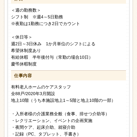
＜週の勤務数＞
シフト制 ※週4～5日勤務
※夜勤は1勤務につき2日でカウント
＜休日等＞
週2日～3日休み 1か月単位のシフトによる
希望休制度あり
有給休暇 半年後付与（常勤の場合10日）
慶弔休暇制度
仕事内容
有料老人ホームのケアスタッフ
全88戸/2020年3月開設
地上10階（うち本施設地上1～5階と地上10階の一部）
・入所者様の介護業務全般（食事、排せつ介助等）
・レクリエーション、イベントの企画実施
・夜間ケア、起床介助、就寝介助
・記録（PC、タブレット、手書き）