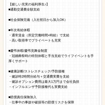
【嬉しい充実の福利厚生♪】
■通勤交通費全額支給
■社会保険完備（入社初日から加入OK）
■年次有給休暇
・通常賃金（所定労働時間×時給）で支給
・高い取得率でプライベートも充実
■慶弔休暇/慶弔見舞金制度
・冠婚葬祭時の特別休暇と手当支給でライフイベントを手
厚くサポート
■健康診断/ストレスチェック/予防接種
・健診時2時間分給与＋交通費実費を支給
・健診オプション費用は最大1万円まで会社負担
・インフルエンザ予防接種代も実費支給
■賠償責任保険加入
・仕事中の事故や破損等の賠償リスクを保障