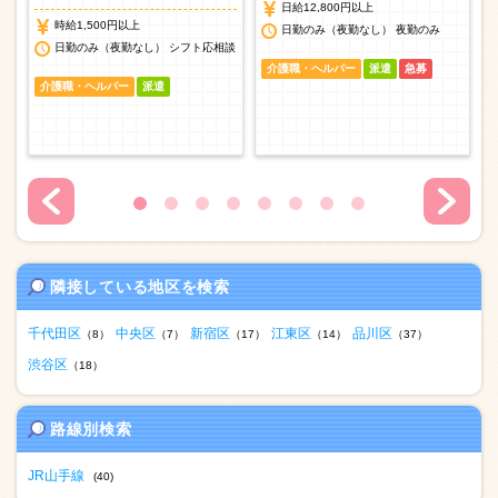
日給12,800円以上
時給1,500円以上
日勤のみ（夜勤なし） 夜勤のみ
談
日勤のみ（夜勤なし） シフト応相談
介護職・ヘルパー
派遣
急募
介護職・ヘルパー
派遣
隣接している地区を検索
千代田区
中央区
新宿区
江東区
品川区
（8）
（7）
（17）
（14）
（37）
渋谷区
（18）
路線別検索
JR山手線
(40)