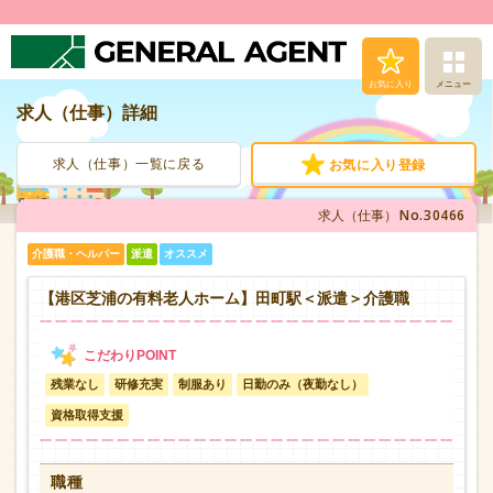
お気に入り
メニュー
求人（仕事）詳細
求人（仕事）検索
求人（仕事）一覧に戻る
お気に入り登録
人材派遣サービス
No.30466
求人（仕事）
転職支援サービス
介護職・ヘルパー
派遣
オススメ
登録から就業まで
【港区芝浦の有料老人ホーム】田町駅＜派遣＞介護職
安心の福利厚生
残業なし
研修充実
制服あり
日勤のみ（夜勤なし）
お問い合わせ
資格取得支援
職種