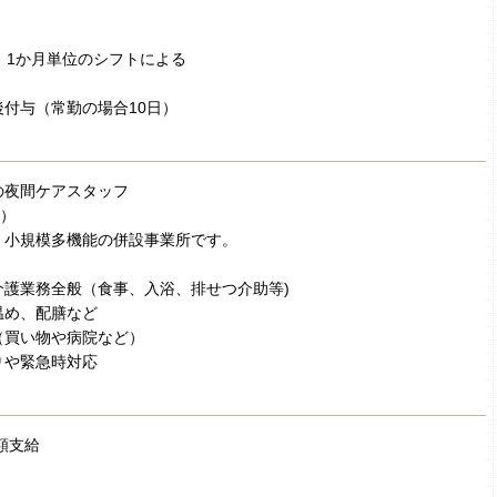
 1か月単位のシフトによる
付与（常勤の場合10日）
の夜間ケアスタッフ
ト）
、小規模多機能の併設事業所です。
介護業務全般（食事、入浴、排せつ介助等)
温め、配膳など
（買い物や病院など）
りや緊急時対応
額支給