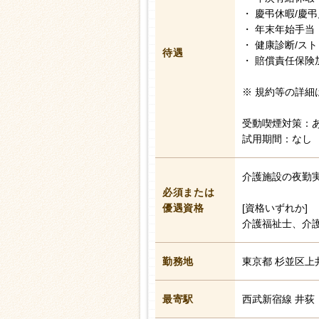
・ 慶弔休暇/慶
・ 年末年始手当
・ 健康診断/ス
待遇
・ 賠償責任保険
※ 規約等の詳細
受動喫煙対策：
試用期間：なし
介護施設の夜勤
必須または
優遇資格
[資格いずれか]
介護福祉士、介
勤務地
東京都 杉並区上
最寄駅
西武新宿線 井荻