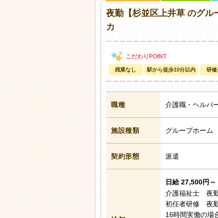
夜勤【杉並区上井草 のグル
カ
残業なし
駅から徒歩10分以内
研修
職種
介護職・ヘルパ
施設種類
グループホーム
契約形態
派遣
日給 27,500円～ 
介護福祉士 夜勤
初任者研修 夜勤
16時間実働の場