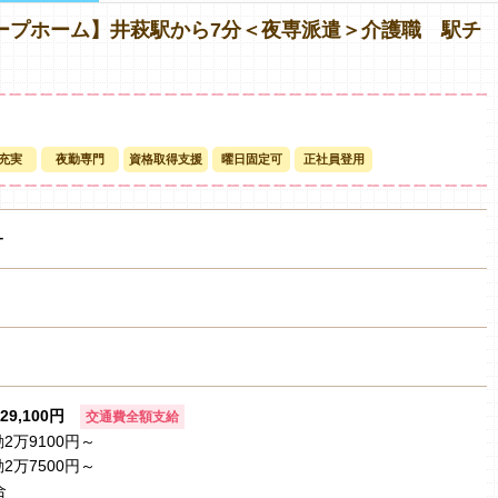
ープホーム】井萩駅から7分＜夜専派遣＞介護職 駅チ
充実
夜勤専門
資格取得支援
曜日固定可
正社員登用
ー
29,100円
交通費全額支給
2万9100円～
2万7500円～
合