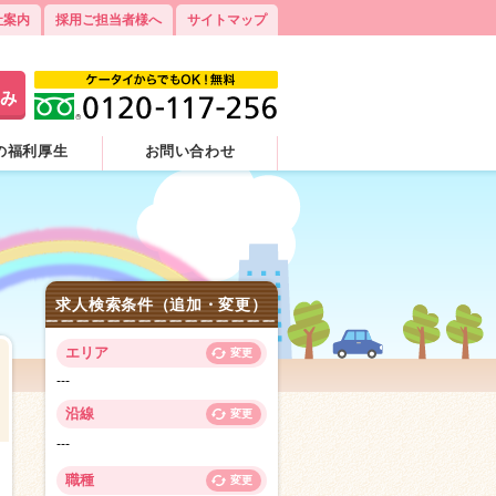
社案内
採用ご担当者様へ
サイトマップ
の福利厚生
お問い合わせ
求人検索条件（追加・変更）
エリア
変更
---
沿線
変更
---
9
職種
変更