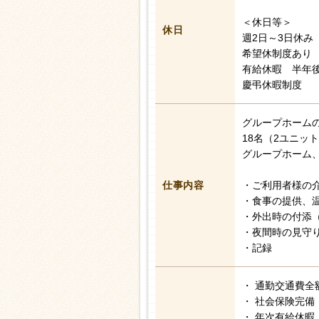
＜休日等＞
休日
週2日～3日休み
希望休制度あり
有給休暇 半年後
慶弔休暇制度
グループホーム
18名（2ユニッ
グループホーム
仕事内容
・ご利用者様の
・食事の提供、
・外出時の付添
・夜間時の見守
・記録
・ 通勤交通費全
・ 社会保険完備
・ 年次有給休暇