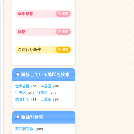
---
雇用形態
変更
---
資格
変更
---
こだわり条件
変更
---
隣接している地区を検索
世田谷区
渋谷区
（66）
（18）
中野区
練馬区
（23）
（78）
武蔵野市
三鷹市
（13）
（14）
路線別検索
西武新宿線
(102)