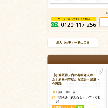
こ
求人（仕事）一覧に戻る
杉並区荻窪の有料老人ホーム】
【杉並区堀ノ内の有料老人ホー
窪駅より9分＜派遣＞介護職
ム】新高円寺駅から12分＜派遣＞
介護職
時給1,500円以上
時給1,600円以上
日勤のみ（夜勤なし） シフト応相
談
日勤のみ（夜勤なし） シフト応相
談
護職・ヘルパー
派遣
介護職・ヘルパー
派遣