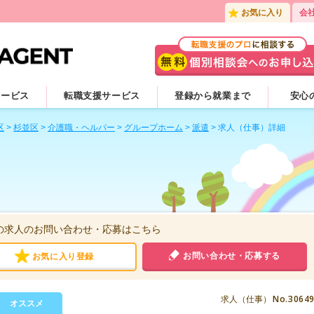
お気に入り
会
サービス
転職支援サービス
登録から就業まで
安心
区
>
杉並区
>
介護職・ヘルパー
>
グループホーム
>
派遣
>
求人（仕事）詳細
の求人のお問い合わせ・応募はこちら
お問い合わせ・応募する
お気に入り登録
No.3064
求人（仕事）
オススメ