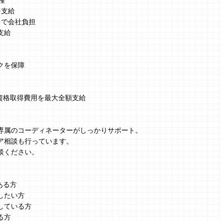
種
を支給
まで会社負担
支給
クを保障
、資格取得費用を最大全額支給
】
専属のコーディネーターがしっかりサポート。
ア相談も行っています。
談ください。
ある方
したい方
している方
る方