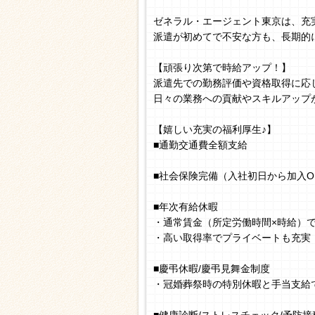
ゼネラル・エージェント東京は、充
派遣が初めてで不安な方も、長期的
【頑張り次第で時給アップ！】
派遣先での勤務評価や資格取得に応
日々の業務への貢献やスキルアップ
【嬉しい充実の福利厚生♪】
■通勤交通費全額支給
■社会保険完備（入社初日から加入O
■年次有給休暇
・通常賃金（所定労働時間×時給）
・高い取得率でプライベートも充実
■慶弔休暇/慶弔見舞金制度
・冠婚葬祭時の特別休暇と手当支給