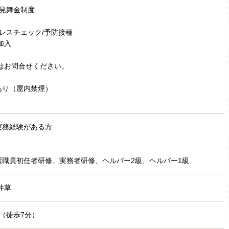
弔見舞金制度
トレスチェック/予防接種
加入
はお問合せください。
あり（屋内禁煙）
実務経験がある方
護職員初任者研修、実務者研修、ヘルパー2級、ヘルパー1級
井草
 （徒歩7分）