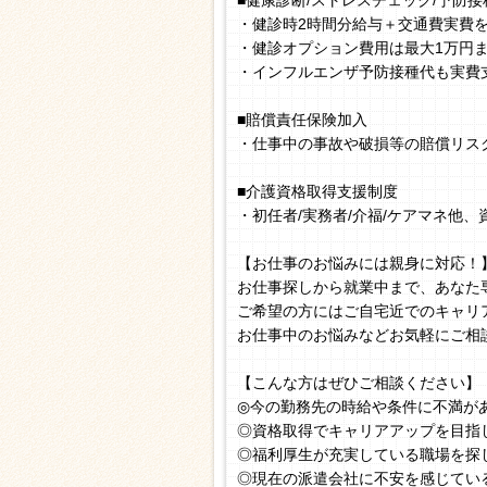
■健康診断/ストレスチェック/予防接
・健診時2時間分給与＋交通費実費
・健診オプション費用は最大1万円
・インフルエンザ予防接種代も実費
■賠償責任保険加入
・仕事中の事故や破損等の賠償リス
■介護資格取得支援制度
・初任者/実務者/介福/ケアマネ他
【お仕事のお悩みには親身に対応！
お仕事探しから就業中まで、あなた
ご希望の方にはご自宅近でのキャリ
お仕事中のお悩みなどお気軽にご相
【こんな方はぜひご相談ください】
◎今の勤務先の時給や条件に不満が
◎資格取得でキャリアアップを目指
◎福利厚生が充実している職場を探
◎現在の派遣会社に不安を感じてい