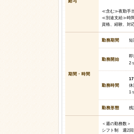
給与
≪含む≫夜勤手当3
≪別途支給≫時
資格、経験、対
勤務期間
短
即
勤務開始
2
期間・時間
17
勤務時間
休
1
勤務形態
残
＜週の勤務数＞
シフト制 週2回