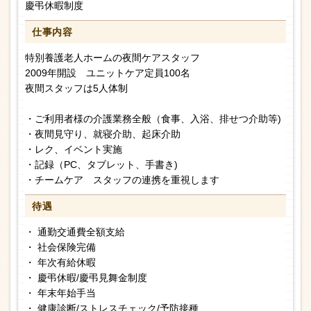
慶弔休暇制度
仕事内容
特別養護老人ホームの夜間ケアスタッフ
2009年開設 ユニットケア定員100名
夜間スタッフは5人体制
・ご利用者様の介護業務全般（食事、入浴、排せつ介助等)
・夜間見守り、就寝介助、起床介助
・レク、イベント実施
・記録（PC、タブレット、手書き)
・チームケア スタッフの連携を重視します
待遇
・ 通勤交通費全額支給
・ 社会保険完備
・ 年次有給休暇
・ 慶弔休暇/慶弔見舞金制度
・ 年末年始手当
・ 健康診断/ストレスチェック/予防接種