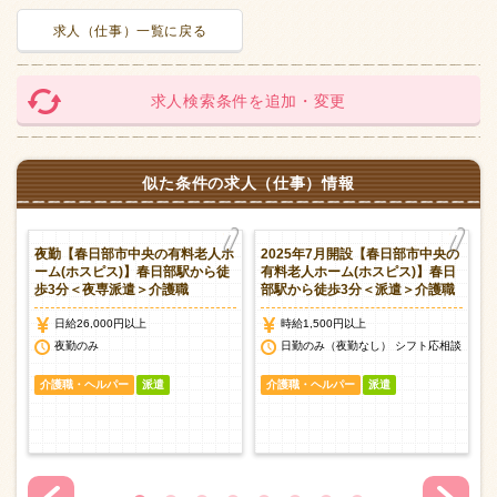
求人（仕事）一覧に戻る
求人検索条件を追加・変更
似た条件の求人（仕事）情報
ホ
夜勤【春日部市中央の有料老人ホ
2025年7月開設【春日部市中央の
専
ーム(ホスピス)】春日部駅から徒
有料老人ホーム(ホスピス)】春日
歩3分＜夜専派遣＞介護職
部駅から徒歩3分＜派遣＞介護職
日給26,000円以上
時給1,500円以上
夜勤のみ
日勤のみ（夜勤なし） シフト応相談
介護職・ヘルパー
派遣
介護職・ヘルパー
派遣