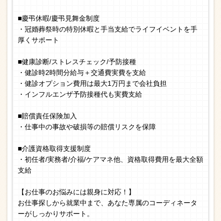
■慶弔休暇/慶弔見舞金制度
・冠婚葬祭時の特別休暇と手当支給でライフイベントを手
厚くサポート
■健康診断/ストレスチェック/予防接種
・健診時2時間分給与＋交通費実費を支給
・健診オプション費用は最大1万円まで会社負担
・インフルエンザ予防接種代も実費支給
■賠償責任保険加入
・仕事中の事故や破損等の賠償リスクを保障
■介護資格取得支援制度
・初任者/実務者/介福/ケアマネ他、資格取得費用を最大全額
支給
【お仕事のお悩みには親身に対応！】
お仕事探しから就業中まで、あなた専属のコーディネータ
ーがしっかりサポート。