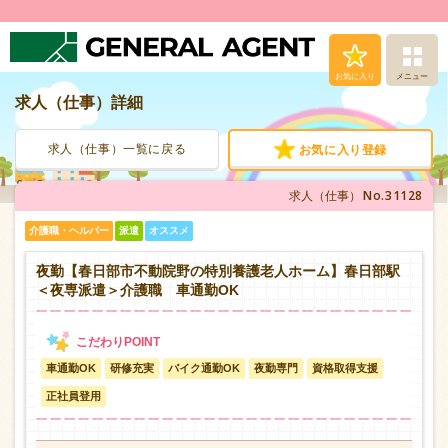
お気に入り
メニュー
求人（仕事）詳細
求人（仕事）検索
求人（仕事）一覧に戻る
お気に入り登録
人材派遣サービス
No.31128
求人（仕事）
転職支援サービス
介護職・ヘルパー
派遣
オススメ
登録から就業まで
夜勤【春日部市不動院野の特別養護老人ホーム】春日部駅
＜夜専派遣＞介護職 車通勤OK
安心の福利厚生
車通勤OK
研修充実
バイク通勤OK
夜勤専門
資格取得支援
お問い合わせ
正社員登用