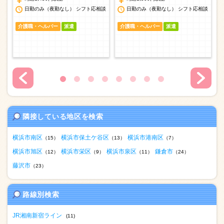
談
日勤のみ（夜勤なし） シフト応相談
日勤のみ（夜勤なし） シフト応相談
介護職・ヘルパー
派遣
介護職・ヘルパー
派遣
隣接している地区を検索
横浜市南区
横浜市保土ケ谷区
横浜市港南区
（15）
（13）
（7）
横浜市旭区
横浜市栄区
横浜市泉区
鎌倉市
（12）
（9）
（11）
（24）
藤沢市
（23）
路線別検索
JR湘南新宿ライン
(11)