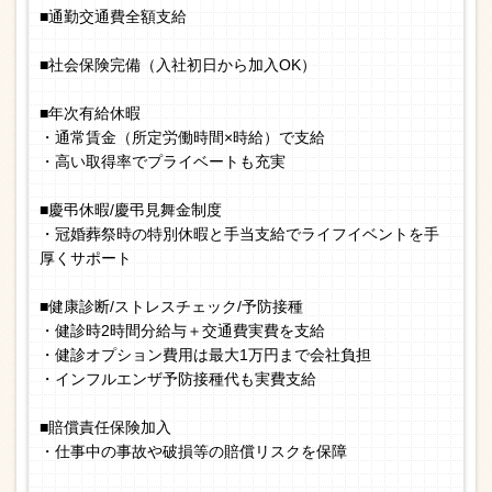
■通勤交通費全額支給
■社会保険完備（入社初日から加入OK）
■年次有給休暇
・通常賃金（所定労働時間×時給）で支給
・高い取得率でプライベートも充実
■慶弔休暇/慶弔見舞金制度
・冠婚葬祭時の特別休暇と手当支給でライフイベントを手
厚くサポート
■健康診断/ストレスチェック/予防接種
・健診時2時間分給与＋交通費実費を支給
・健診オプション費用は最大1万円まで会社負担
・インフルエンザ予防接種代も実費支給
■賠償責任保険加入
・仕事中の事故や破損等の賠償リスクを保障