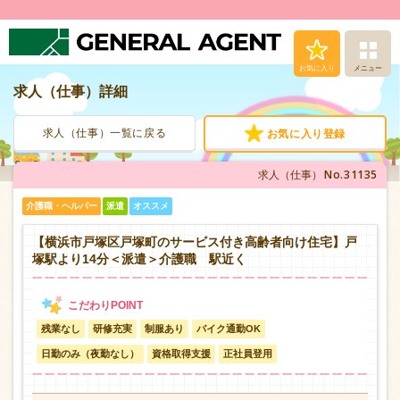
お気に入り
メニュー
求人（仕事）詳細
求人（仕事）検索
求人（仕事）一覧に戻る
お気に入り登録
人材派遣サービス
No.31135
求人（仕事）
転職支援サービス
介護職・ヘルパー
派遣
オススメ
登録から就業まで
【横浜市戸塚区戸塚町のサービス付き高齢者向け住宅】戸
塚駅より14分＜派遣＞介護職 駅近く
安心の福利厚生
残業なし
研修充実
制服あり
バイク通勤OK
お問い合わせ
日勤のみ（夜勤なし）
資格取得支援
正社員登用