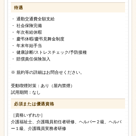
待遇
・ 通勤交通費全額支給
・ 社会保険完備
・ 年次有給休暇
・ 慶弔休暇/慶弔見舞金制度
・ 年末年始手当
・ 健康診断/ストレスチェック/予防接種
・ 賠償責任保険加入
※ 規約等の詳細はお問合せください。
受動喫煙対策：あり（屋内禁煙）
試用期間：なし
必須または
優遇資格
［資格いずれか］
介護福祉士、介護職員初任者研修、ヘルパー２級、ヘルパ
ー１級、介護職員実務者研修