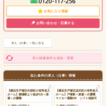
お気に入り登録
お問い合わせ・応募する
求人（仕事）一覧に戻る
求人検索条件を追加・変更
似た条件の求人（仕事）情報
プ
【横浜市戸塚区矢部町の有料老人
【横浜市戸塚区汲沢町の有料老人
派
ホーム】踊場駅より徒歩5分＜派
ホーム】戸塚駅＜派遣＞介護職
遣＞介護職
マイカー通勤OK シフト相談可
時給1,450円以上
時給1,500円以上