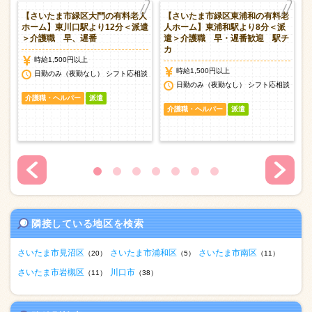
護
【さいたま市緑区大門の有料老人
【さいたま市緑区東浦和の有料老
＜
ホーム】東川口駅より12分＜派遣
人ホーム】東浦和駅より8分＜派
＞介護職 早、遅番
遣＞介護職 早・遅番歓迎 駅チ
カ
時給1,500円以上
時給1,500円以上
談
日勤のみ（夜勤なし） シフト応相談
日勤のみ（夜勤なし） シフト応相談
介護職・ヘルパー
派遣
介護職・ヘルパー
派遣
隣接している地区を検索
さいたま市見沼区
さいたま市浦和区
さいたま市南区
（20）
（5）
（11）
さいたま市岩槻区
川口市
（11）
（38）