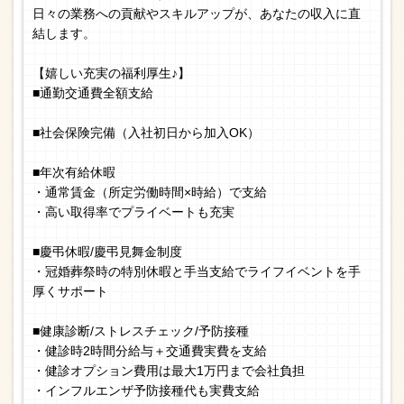
日々の業務への貢献やスキルアップが、あなたの収入に直
結します。
【嬉しい充実の福利厚生♪】
■通勤交通費全額支給
■社会保険完備（入社初日から加入OK）
■年次有給休暇
・通常賃金（所定労働時間×時給）で支給
・高い取得率でプライベートも充実
■慶弔休暇/慶弔見舞金制度
・冠婚葬祭時の特別休暇と手当支給でライフイベントを手
厚くサポート
■健康診断/ストレスチェック/予防接種
・健診時2時間分給与＋交通費実費を支給
・健診オプション費用は最大1万円まで会社負担
・インフルエンザ予防接種代も実費支給