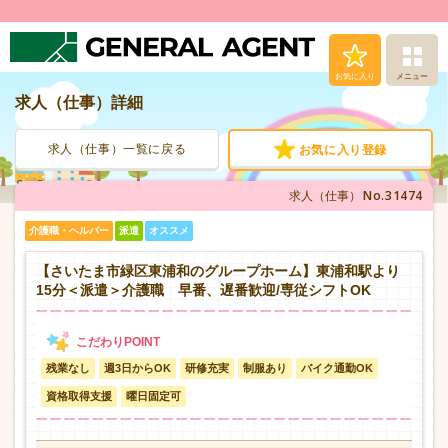
お気に入り
メニュー
求人（仕事）詳細
求人（仕事）検索
求人（仕事）一覧に戻る
お気に入り登録
人材派遣サービス
No.31474
求人（仕事）
転職支援サービス
介護職・ヘルパー
派遣
オススメ
登録から就業まで
【さいたま市緑区東浦和のグループホーム】東浦和駅より
15分＜派遣＞介護職 早番、遅番歓迎/専従シフトOK
安心の福利厚生
残業なし
週3日からOK
研修充実
制服あり
バイク通勤OK
お問い合わせ
資格取得支援
曜日固定可