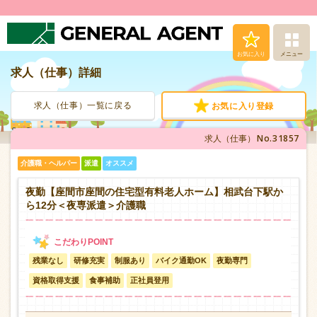
お気に入り
メニュー
求人（仕事）詳細
求人（仕事）検索
求人（仕事）一覧に戻る
お気に入り登録
人材派遣サービス
No.31857
求人（仕事）
転職支援サービス
介護職・ヘルパー
派遣
オススメ
登録から就業まで
夜勤【座間市座間の住宅型有料老人ホーム】相武台下駅か
ら12分＜夜専派遣＞介護職
安心の福利厚生
残業なし
研修充実
制服あり
バイク通勤OK
夜勤専門
お問い合わせ
資格取得支援
食事補助
正社員登用