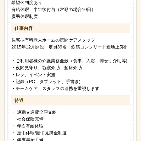
希望休制度あり
有給休暇 半年後付与（常勤の場合10日）
慶弔休暇制度
仕事内容
住宅型有料老人ホームの夜間ケアスタッフ
2015年12月開設 定員39名 鉄筋コンクリート造地上5階
・ご利用者様の介護業務全般（食事、入浴、排せつ介助等)
・夜間見守り、就寝介助、起床介助
・レク、イベント実施
・記録（PC、タブレット、手書き)
・チームケア スタッフの連携を重視します
待遇
・ 通勤交通費全額支給
・ 社会保険完備
・ 年次有給休暇
・ 慶弔休暇/慶弔見舞金制度
・ 年末年始手当