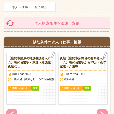
求人（仕事）一覧に戻る
求人検索条件を追加・変更
似た条件の求人（仕事）情報
老
【座間市栗原の特別養護老人ホー
夜勤【座間市広野台の有料老人ホ
専
ム】相武台前駅＜派遣＞介護職
ーム】相武台前駅から13分＜夜専
夜勤なし
派遣＞介護職
時給1,500円以上
日給25,250円以上
日勤のみ（夜勤なし） シフト応相談
夜勤のみ
介護職・ヘルパー
派遣
介護職・ヘルパー
派遣