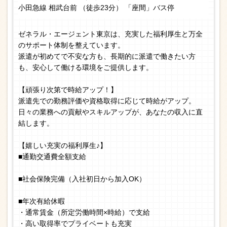
小田急線 相武台前 （徒歩23分） 「座間」バス停
ゼネラル・エージェント東京は、充実した福利厚生と万全
のサポート体制を整えています。
派遣が初めてで不安な方も、長期的に派遣で働きたい方
も、安心して働ける環境をご提供します。
【頑張り次第で時給アップ！】
派遣先での勤務評価や資格取得に応じて時給がアップ。
日々の業務への貢献やスキルアップが、あなたの収入に直
結します。
【嬉しい充実の福利厚生♪】
■通勤交通費全額支給
■社会保険完備（入社初日から加入OK）
■年次有給休暇
・通常賃金（所定労働時間×時給）で支給
・高い取得率でプライベートも充実