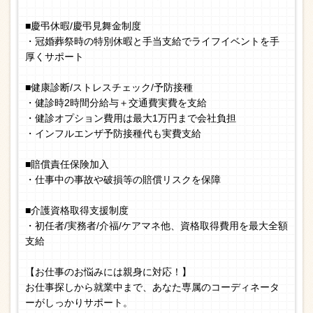
■慶弔休暇/慶弔見舞金制度
・冠婚葬祭時の特別休暇と手当支給でライフイベントを手
厚くサポート
■健康診断/ストレスチェック/予防接種
・健診時2時間分給与＋交通費実費を支給
・健診オプション費用は最大1万円まで会社負担
・インフルエンザ予防接種代も実費支給
■賠償責任保険加入
・仕事中の事故や破損等の賠償リスクを保障
■介護資格取得支援制度
・初任者/実務者/介福/ケアマネ他、資格取得費用を最大全額
支給
【お仕事のお悩みには親身に対応！】
お仕事探しから就業中まで、あなた専属のコーディネータ
ーがしっかりサポート。