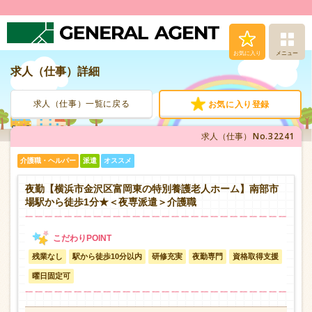
お気に入り
メニュー
求人（仕事）詳細
求人（仕事）検索
求人（仕事）一覧に戻る
お気に入り登録
人材派遣サービス
No.32241
求人（仕事）
転職支援サービス
介護職・ヘルパー
派遣
オススメ
登録から就業まで
夜勤【横浜市金沢区富岡東の特別養護老人ホーム】南部市
場駅から徒歩1分★＜夜専派遣＞介護職
安心の福利厚生
残業なし
駅から徒歩10分以内
研修充実
夜勤専門
資格取得支援
お問い合わせ
曜日固定可