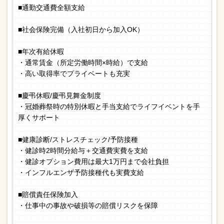
■通勤交通費全額支給
■社会保険完備（入社初日から加入OK）
■年次有給休暇
・通常賃金（所定労働時間×時給）で支給
・高い取得率でプライベートも充実
■慶弔休暇/慶弔見舞金制度
・冠婚葬祭時の特別休暇と手当支給でライフイベントを手
厚くサポート
■健康診断/ストレスチェック/予防接種
・健診時2時間分給与＋交通費実費を支給
・健診オプション費用は最大1万円まで会社負担
・インフルエンザ予防接種代も実費支給
■賠償責任保険加入
・仕事中の事故や破損等の賠償リスクを保障