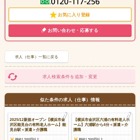
お気に入り登録
お問い合わせ・応募する
求人（仕事）一覧に戻る
求人検索条件を追加・変更
似た条件の求人（仕事）情報
人
2025/12新規オープン【横浜市金
【横浜市金沢区六浦の有料老人ホ
派
沢区能見台の有料老人ホーム】能
ーム】六浦駅から4分＜派遣＞介
見台駅＜派遣＞介護職
護職
時給1,500円以上
時給1,500円以上