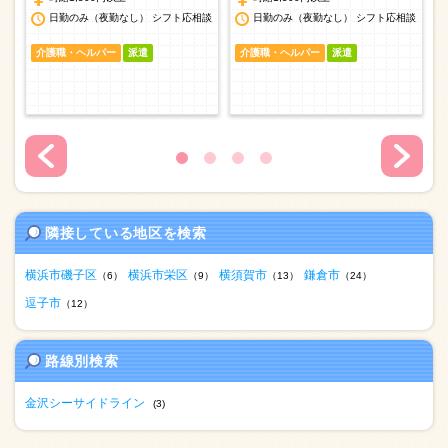
談
日勤のみ（夜勤なし） シフト応相談
日勤のみ（夜勤なし） シフト応相談
介護職・ヘルパー
派遣
介護職・ヘルパー
派遣
隣接している地区を検索
横浜市磯子区
横浜市栄区
横須賀市
鎌倉市
（6）
（9）
（13）
（24）
逗子市
（12）
路線別検索
金沢シーサイドライン
(3)