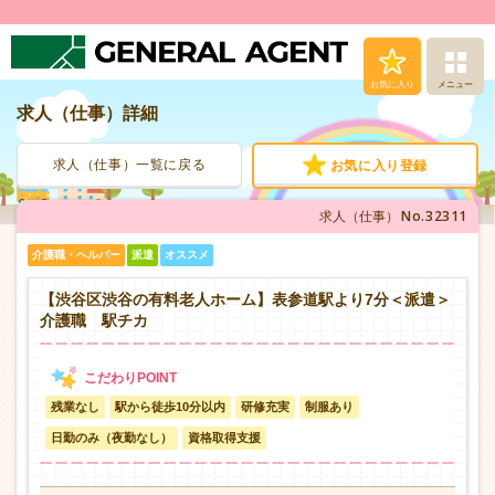
お気に入り
メニュー
求人（仕事）詳細
求人（仕事）検索
求人（仕事）一覧に戻る
お気に入り登録
人材派遣サービス
No.32311
求人（仕事）
転職支援サービス
介護職・ヘルパー
派遣
オススメ
登録から就業まで
【渋谷区渋谷の有料老人ホーム】表参道駅より7分＜派遣＞
介護職 駅チカ
安心の福利厚生
残業なし
駅から徒歩10分以内
研修充実
制服あり
お問い合わせ
日勤のみ（夜勤なし）
資格取得支援