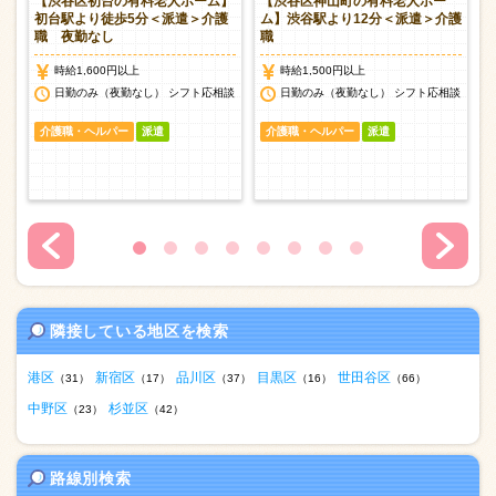
】
【渋谷区初台の有料老人ホーム】
【渋谷区神山町の有料老人ホー
職
初台駅より徒歩5分＜派遣＞介護
ム】渋谷駅より12分＜派遣＞介護
職 夜勤なし
職
時給1,600円以上
時給1,500円以上
談
日勤のみ（夜勤なし） シフト応相談
日勤のみ（夜勤なし） シフト応相談
介護職・ヘルパー
派遣
介護職・ヘルパー
派遣
隣接している地区を検索
港区
新宿区
品川区
目黒区
世田谷区
（31）
（17）
（37）
（16）
（66）
中野区
杉並区
（23）
（42）
路線別検索