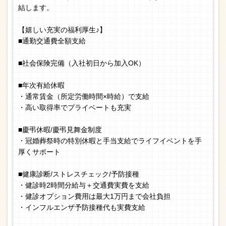
結します。
【嬉しい充実の福利厚生♪】
■通勤交通費全額支給
■社会保険完備（入社初日から加入OK）
■年次有給休暇
・通常賃金（所定労働時間×時給）で支給
・高い取得率でプライベートも充実
■慶弔休暇/慶弔見舞金制度
・冠婚葬祭時の特別休暇と手当支給でライフイベントを手
厚くサポート
■健康診断/ストレスチェック/予防接種
・健診時2時間分給与＋交通費実費を支給
・健診オプション費用は最大1万円まで会社負担
・インフルエンザ予防接種代も実費支給