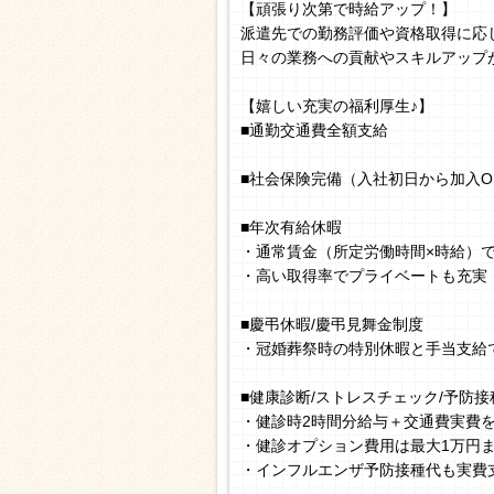
【頑張り次第で時給アップ！】
派遣先での勤務評価や資格取得に応
日々の業務への貢献やスキルアップ
【嬉しい充実の福利厚生♪】
■通勤交通費全額支給
■社会保険完備（入社初日から加入O
■年次有給休暇
・通常賃金（所定労働時間×時給）
・高い取得率でプライベートも充実
■慶弔休暇/慶弔見舞金制度
・冠婚葬祭時の特別休暇と手当支給
■健康診断/ストレスチェック/予防接
・健診時2時間分給与＋交通費実費
・健診オプション費用は最大1万円
・インフルエンザ予防接種代も実費