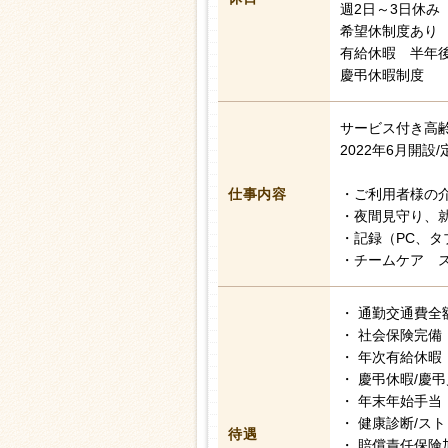
週2日～3日休み
希望休制度あり
有給休暇 半年後
慶弔休暇制度
サービス付き高
2022年6月開設/
仕事内容
・ご利用者様の
・夜間見守り、
・記録（PC、タ
・チームケア 
・ 通勤交通費全
・ 社会保険完備
・ 年次有給休暇
・ 慶弔休暇/慶
・ 年末年始手当
・ 健康診断/ス
待遇
・ 賠償責任保険