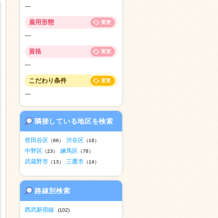
---
雇用形態
変更
---
資格
変更
---
こだわり条件
変更
---
隣接している地区を検索
世田谷区
渋谷区
（66）
（18）
中野区
練馬区
（23）
（78）
武蔵野市
三鷹市
（13）
（14）
路線別検索
西武新宿線
(102)