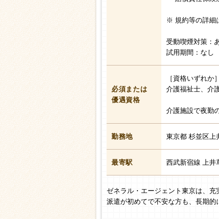
※ 規約等の詳細
受動喫煙対策：
試用期間：なし
［資格いずれか
必須または
介護福祉士、介
優遇資格
介護施設で夜勤
勤務地
東京都 杉並区上
最寄駅
西武新宿線 上井
ゼネラル・エージェント東京は、充
派遣が初めてで不安な方も、長期的