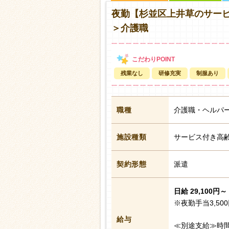
夜勤【杉並区上井草のサー
＞介護職
残業なし
研修充実
制服あり
職種
介護職・ヘルパ
施設種類
サービス付き高
契約形態
派遣
日給 29,100円～ 
※夜勤手当3,50
給与
≪別途支給≫時