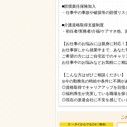
■賠償責任保険加入
・仕事中の事故や破損等の賠償リス
■介護資格取得支援制度
・初任者/実務者/介福/ケアマネ他
【お仕事のお悩みには親身に対応！
お仕事探しから就業中まで、あなた
ご希望の方にはご自宅近でのキャリ
お仕事中のお悩みなどお気軽にご相
【こんな方はぜひご相談ください】
◎今の勤務先の時給や条件に不満が
◎資格取得でキャリアアップを目指
◎福利厚生が充実している職場を探
◎現在の派遣会社に不安を感じてい
こ