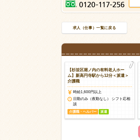
求人（仕事）一覧に戻る
杉並区荻窪の有料老人ホーム】
【杉並区堀ノ内の有料老人ホー
窪駅より9分＜派遣＞介護職
ム】新高円寺駅から12分＜派遣＞
介護職
時給1,500円以上
時給1,600円以上
日勤のみ（夜勤なし） シフト応相
談
日勤のみ（夜勤なし） シフト応相
談
護職・ヘルパー
派遣
介護職・ヘルパー
派遣