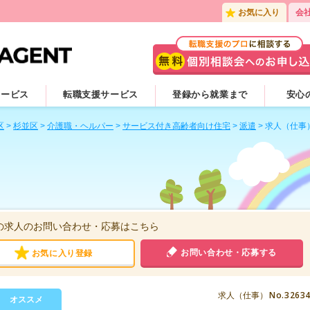
お気に入り
会
サービス
転職支援サービス
登録から就業まで
安心
区
>
杉並区
>
介護職・ヘルパー
>
サービス付き高齢者向け住宅
>
派遣
>
求人（仕事
の求人のお問い合わせ・応募はこちら
お問い合わせ・応募する
お気に入り登録
No.3263
求人（仕事）
オススメ