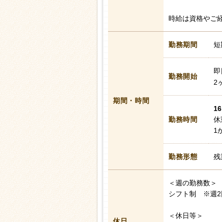
時給は資格やご
勤務期間
短
即
勤務開始
2
期間・時間
16
勤務時間
休
1
勤務形態
残
＜週の勤務数＞
シフト制 ※週
＜休日等＞
休日