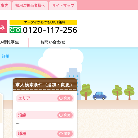
社案内
採用ご担当者様へ
サイトマップ
の福利厚生
お問い合わせ
）詳細
求人検索条件（追加・変更）
エリア
変更
---
沿線
変更
---
4
職種
変更