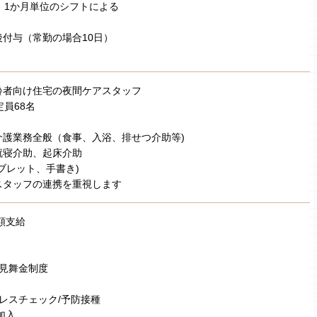
 1か月単位のシフトによる
付与（常勤の場合10日）
齢者向け住宅の夜間ケアスタッフ
定員68名
介護業務全般（食事、入浴、排せつ介助等)
就寝介助、起床介助
ブレット、手書き)
スタッフの連携を重視します
額支給
弔見舞金制度
トレスチェック/予防接種
加入