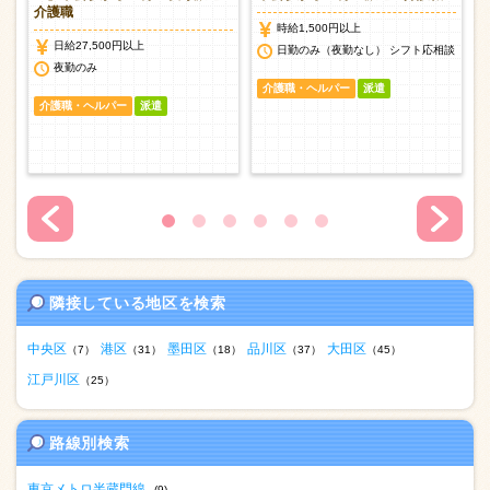
介護職
時給1,500円以上
日給27,500円以上
日勤のみ（夜勤なし） シフト応相談
談
夜勤のみ
介護職・ヘルパー
派遣
介護職・ヘルパー
派遣
隣接している地区を検索
中央区
港区
墨田区
品川区
大田区
（7）
（31）
（18）
（37）
（45）
江戸川区
（25）
路線別検索
東京メトロ半蔵門線
(9)