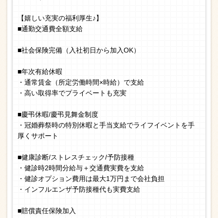
【嬉しい充実の福利厚生♪】
■通勤交通費全額支給
■社会保険完備（入社初日から加入OK）
■年次有給休暇
・通常賃金（所定労働時間×時給）で支給
・高い取得率でプライベートも充実
■慶弔休暇/慶弔見舞金制度
・冠婚葬祭時の特別休暇と手当支給でライフイベントを手
厚くサポート
■健康診断/ストレスチェック/予防接種
・健診時2時間分給与＋交通費実費を支給
・健診オプション費用は最大1万円まで会社負担
・インフルエンザ予防接種代も実費支給
■賠償責任保険加入