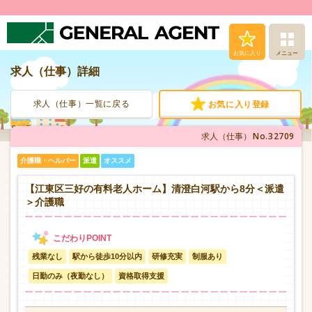
お気に入り
メニュー
求人（仕事）詳細
求人（仕事）検索
求人（仕事）一覧に戻る
お気に入り登録
人材派遣サービス
No.32709
求人（仕事）
転職支援サービス
介護職・ヘルパー
派遣
オススメ
登録から就業まで
【江東区三好の有料老人ホーム】清澄白河駅から8分＜派遣
＞介護職
安心の福利厚生
残業なし
駅から徒歩10分以内
研修充実
制服あり
お問い合わせ
日勤のみ（夜勤なし）
資格取得支援