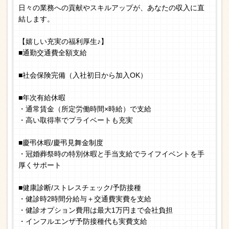
日々の業務への貢献やスキルアップが、あなたの収入に直
結します。
【嬉しい充実の福利厚生♪】
■通勤交通費全額支給
■社会保険完備（入社初日から加入OK）
■年次有給休暇
・通常賃金（所定労働時間×時給）で支給
・高い取得率でプライベートも充実
■慶弔休暇/慶弔見舞金制度
・冠婚葬祭時の特別休暇と手当支給でライフイベントを手
厚くサポート
■健康診断/ストレスチェック/予防接種
・健診時2時間分給与＋交通費実費を支給
・健診オプション費用は最大1万円まで会社負担
・インフルエンザ予防接種代も実費支給