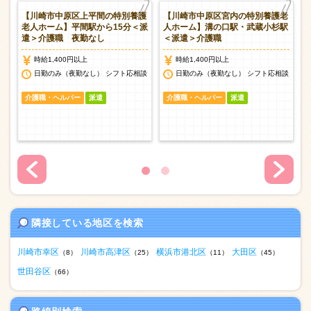
別
【川崎市中原区上平間の特別養護
【川崎市中原区宮内の特別養護老
元
老人ホーム】平間駅から15分＜派
人ホーム】溝の口駅・武蔵小杉駅
遣＞介護職 夜勤なし
＜派遣＞介護職
時給1,400円以上
時給1,400円以上
日勤のみ（夜勤なし） シフト応相談
日勤のみ（夜勤なし） シフト応相談
談
介護職・ヘルパー
派遣
介護職・ヘルパー
派遣
隣接している地区を検索
川崎市幸区
川崎市高津区
横浜市港北区
大田区
（8）
（25）
（11）
（45）
世田谷区
（66）