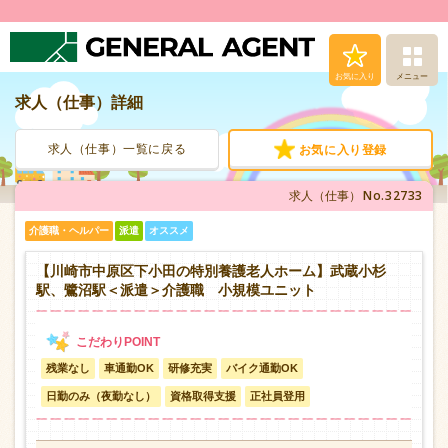
お気に入り
メニュー
求人（仕事）詳細
求人（仕事）検索
求人（仕事）一覧に戻る
お気に入り登録
人材派遣サービス
No.32733
求人（仕事）
転職支援サービス
介護職・ヘルパー
派遣
オススメ
登録から就業まで
【川崎市中原区下小田の特別養護老人ホーム】武蔵小杉
駅、鷺沼駅＜派遣＞介護職 小規模ユニット
安心の福利厚生
残業なし
車通勤OK
研修充実
バイク通勤OK
お問い合わせ
日勤のみ（夜勤なし）
資格取得支援
正社員登用