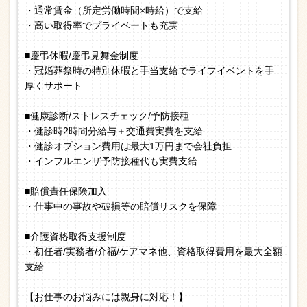
・通常賃金（所定労働時間×時給）で支給
・高い取得率でプライベートも充実
■慶弔休暇/慶弔見舞金制度
・冠婚葬祭時の特別休暇と手当支給でライフイベントを手
厚くサポート
■健康診断/ストレスチェック/予防接種
・健診時2時間分給与＋交通費実費を支給
・健診オプション費用は最大1万円まで会社負担
・インフルエンザ予防接種代も実費支給
■賠償責任保険加入
・仕事中の事故や破損等の賠償リスクを保障
■介護資格取得支援制度
・初任者/実務者/介福/ケアマネ他、資格取得費用を最大全額
支給
【お仕事のお悩みには親身に対応！】