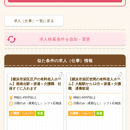
求人（仕事）一覧に戻る
求人検索条件を追加・変更
似た条件の求人（仕事）情報
健
【横浜市栄区庄戸の有料老人ホー
【横浜市栄区笠間の有料老人ホー
ム】港南台駅＜派遣＞介護職 社
ム】大船駅から12分＜派遣＞介護
保すぐに入れます
職 遅番歓迎
時給1,450円以上
時給1,600円以上
談
日勤のみ（夜勤なし） シフト応相談
日勤のみ（夜勤なし） シフト応相談
介護職・ヘルパー
派遣
介護職・ヘルパー
派遣