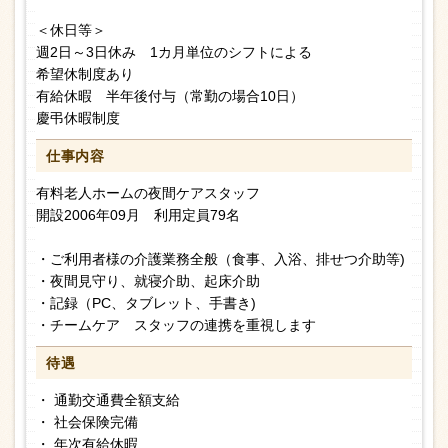
＜休日等＞
週2日～3日休み 1カ月単位のシフトによる
希望休制度あり
有給休暇 半年後付与（常勤の場合10日）
慶弔休暇制度
仕事内容
有料老人ホームの夜間ケアスタッフ
開設2006年09月 利用定員79名
・ご利用者様の介護業務全般（食事、入浴、排せつ介助等)
・夜間見守り、就寝介助、起床介助
・記録（PC、タブレット、手書き)
・チームケア スタッフの連携を重視します
待遇
・ 通勤交通費全額支給
・ 社会保険完備
・ 年次有給休暇