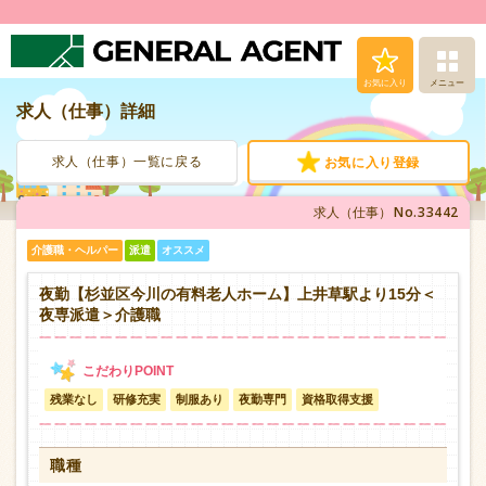
お気に入り
メニュー
求人（仕事）詳細
求人（仕事）検索
求人（仕事）一覧に戻る
お気に入り登録
人材派遣サービス
No.33442
求人（仕事）
転職支援サービス
介護職・ヘルパー
派遣
オススメ
登録から就業まで
夜勤【杉並区今川の有料老人ホーム】上井草駅より15分＜
夜専派遣＞介護職
安心の福利厚生
残業なし
研修充実
制服あり
夜勤専門
資格取得支援
お問い合わせ
職種