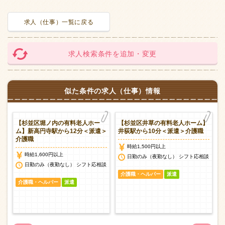
求人（仕事）一覧に戻る
求人検索条件を追加・変更
似た条件の求人（仕事）情報
】
【杉並区堀ノ内の有料老人ホー
【杉並区井草の有料老人ホーム】
ム】新高円寺駅から12分＜派遣＞
井荻駅から10分＜派遣＞介護職
介護職
時給1,500円以上
時給1,600円以上
談
日勤のみ（夜勤なし） シフト応相談
日勤のみ（夜勤なし） シフト応相談
介護職・ヘルパー
派遣
介護職・ヘルパー
派遣