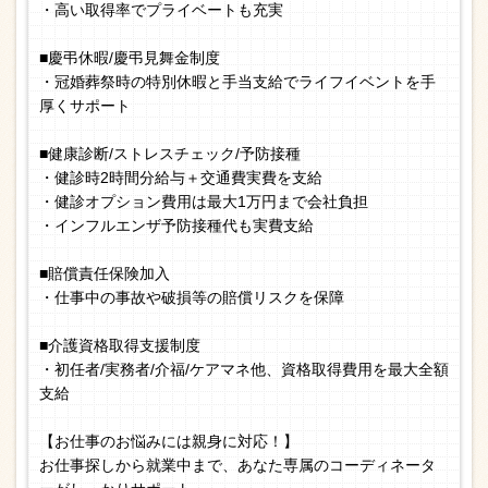
・高い取得率でプライベートも充実
■慶弔休暇/慶弔見舞金制度
・冠婚葬祭時の特別休暇と手当支給でライフイベントを手
厚くサポート
■健康診断/ストレスチェック/予防接種
・健診時2時間分給与＋交通費実費を支給
・健診オプション費用は最大1万円まで会社負担
・インフルエンザ予防接種代も実費支給
■賠償責任保険加入
・仕事中の事故や破損等の賠償リスクを保障
■介護資格取得支援制度
・初任者/実務者/介福/ケアマネ他、資格取得費用を最大全額
支給
【お仕事のお悩みには親身に対応！】
お仕事探しから就業中まで、あなた専属のコーディネータ