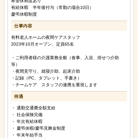
希望休制度あり
有給休暇 半年後付与（常勤の場合10日）
慶弔休暇制度
仕事内容
有料老人ホームの夜間ケアスタッフ
2023年10月オープン、定員65名
・ご利用者様の介護業務全般（食事、入浴、排せつ介助
等）
・夜間見守り、就寝介助、起床介助
・記録（PC、タブレット、手書き）
・チームケア スタッフの連携を重視します
待遇
・ 通勤交通費全額支給
・ 社会保険完備
・ 年次有給休暇
・ 慶弔休暇/慶弔見舞金制度
・ 年末年始手当