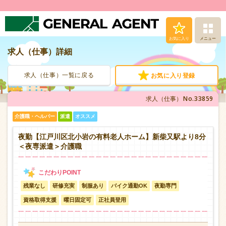
お気に入り
メニュー
求人（仕事）詳細
求人（仕事）検索
求人（仕事）一覧に戻る
お気に入り登録
人材派遣サービス
No.33859
求人（仕事）
転職支援サービス
介護職・ヘルパー
派遣
オススメ
登録から就業まで
夜勤【江戸川区北小岩の有料老人ホーム】新柴又駅より8分
＜夜専派遣＞介護職
安心の福利厚生
残業なし
研修充実
制服あり
バイク通勤OK
夜勤専門
お問い合わせ
資格取得支援
曜日固定可
正社員登用