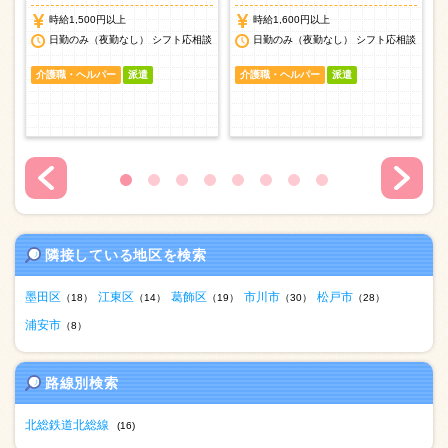
時給1,500円以上
時給1,600円以上
日勤のみ（夜勤なし） シフト応相談
日勤のみ（夜勤なし） シフト応相談
介護職・ヘルパー
派遣
介護職・ヘルパー
派遣
隣接している地区を検索
墨田区
江東区
葛飾区
市川市
松戸市
（18）
（14）
（19）
（30）
（28）
浦安市
（8）
路線別検索
北総鉄道北総線
(16)