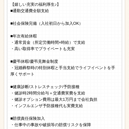
【嬉しい充実の福利厚生♪】
■通勤交通費全額支給
■社会保険完備（入社初日から加入OK）
■年次有給休暇
・通常賃金（所定労働時間×時給）で支給
・高い取得率でプライベートも充実
■慶弔休暇/慶弔見舞金制度
・冠婚葬祭時の特別休暇と手当支給でライフイベントを手
厚くサポート
■健康診断/ストレスチェック/予防接種
・健診時2時間分給与＋交通費実費を支給
・健診オプション費用は最大1万円まで会社負担
・インフルエンザ予防接種代も実費支給
■賠償責任保険加入
・仕事中の事故や破損等の賠償リスクを保障