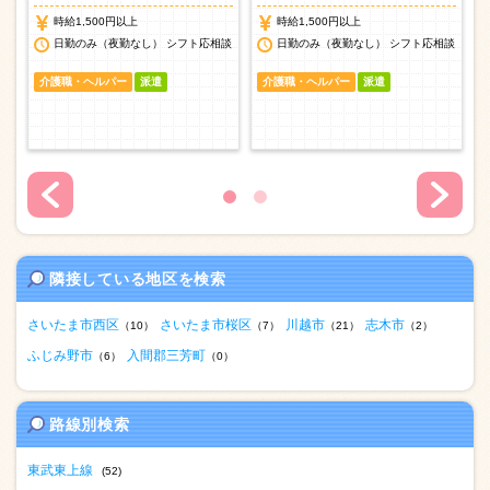
時給1,500円以上
時給1,500円以上
日勤のみ（夜勤なし） シフト応相談
日勤のみ（夜勤なし） シフト応相談
介護職・ヘルパー
派遣
介護職・ヘルパー
派遣
隣接している地区を検索
さいたま市西区
さいたま市桜区
川越市
志木市
（10）
（7）
（21）
（2）
ふじみ野市
入間郡三芳町
（6）
（0）
路線別検索
東武東上線
(52)