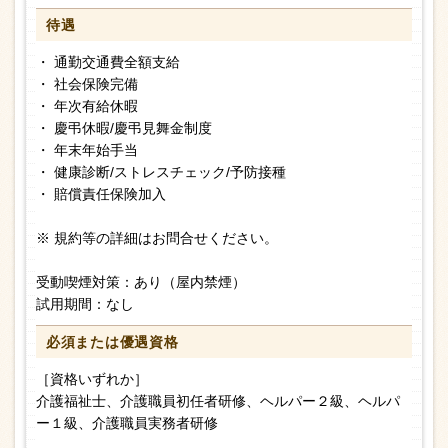
待遇
・ 通勤交通費全額支給
・ 社会保険完備
・ 年次有給休暇
・ 慶弔休暇/慶弔見舞金制度
・ 年末年始手当
・ 健康診断/ストレスチェック/予防接種
・ 賠償責任保険加入
※ 規約等の詳細はお問合せください。
受動喫煙対策：あり（屋内禁煙）
試用期間：なし
必須または
優遇資格
［資格いずれか］
介護福祉士、介護職員初任者研修、ヘルパー２級、ヘルパ
ー１級、介護職員実務者研修