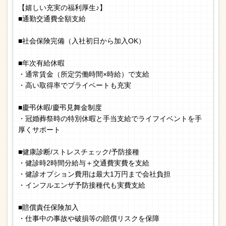
【嬉しい充実の福利厚生♪】
■通勤交通費全額支給
■社会保険完備（入社初日から加入OK）
■年次有給休暇
・通常賃金（所定労働時間×時給）で支給
・高い取得率でプライベートも充実
■慶弔休暇/慶弔見舞金制度
・冠婚葬祭時の特別休暇と手当支給でライフイベントを手
厚くサポート
■健康診断/ストレスチェック/予防接種
・健診時2時間分給与＋交通費実費を支給
・健診オプション費用は最大1万円まで会社負担
・インフルエンザ予防接種代も実費支給
■賠償責任保険加入
・仕事中の事故や破損等の賠償リスクを保障