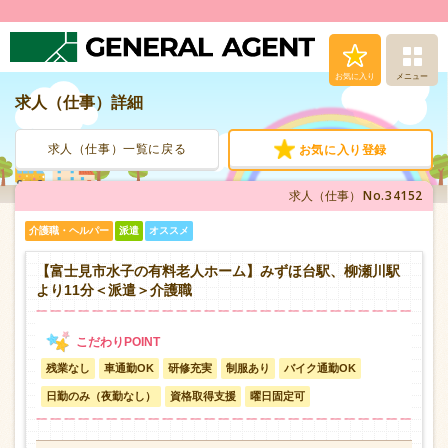
お気に入り
メニュー
求人（仕事）詳細
求人（仕事）検索
求人（仕事）一覧に戻る
お気に入り登録
人材派遣サービス
No.34152
求人（仕事）
転職支援サービス
介護職・ヘルパー
派遣
オススメ
登録から就業まで
【富士見市水子の有料老人ホーム】みずほ台駅、柳瀬川駅
より11分＜派遣＞介護職
安心の福利厚生
残業なし
車通勤OK
研修充実
制服あり
バイク通勤OK
お問い合わせ
日勤のみ（夜勤なし）
資格取得支援
曜日固定可