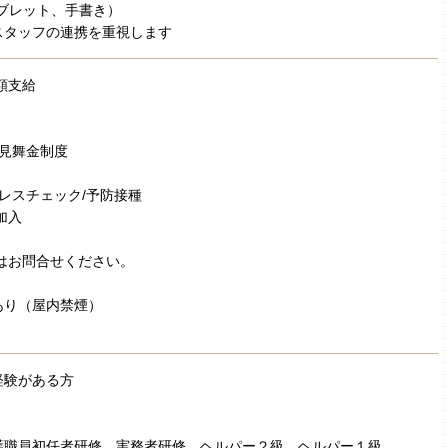
ブレット、手書き）
スタッフの連携を重視します
額支給
弔見舞金制度
トレスチェック/予防接種
加入
はお問合せください。
あり（屋内禁煙）
経験がある方
護職員初任者研修、実務者研修、ヘルパー２級、ヘルパー１級