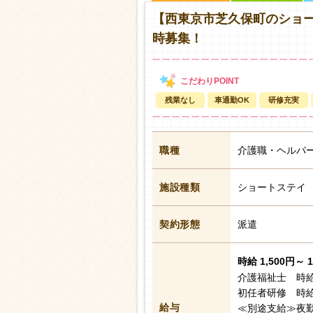
【西東京市芝久保町のショー
時募集！
残業なし
車通勤OK
研修充実
職種
介護職・ヘルパ
施設種類
ショートステイ
契約形態
派遣
時給 1,500円～ 
介護福祉士 時給
初任者研修 時給
給与
≪別途支給≫夜勤