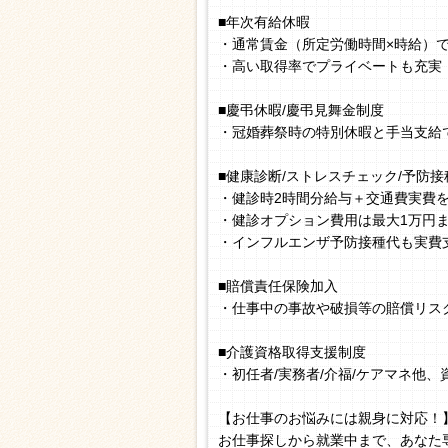
■年次有給休暇
・通常賃金（所定労働時間×時給）
・高い取得率でプライベートも充実
■慶弔休暇/慶弔見舞金制度
・冠婚葬祭時の特別休暇と手当支給
■健康診断/ストレスチェック/予防接
・健診時2時間分給与＋交通費実費
・健診オプション費用は最大1万円
・インフルエンザ予防接種代も実費
■賠償責任保険加入
・仕事中の事故や破損等の賠償リス
■介護資格取得支援制度
・初任者/実務者/介福/ケアマネ他
【お仕事のお悩みには親身に対応！
お仕事探しから就業中まで、あなた