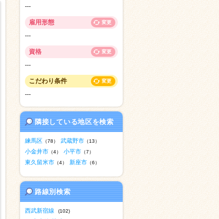
---
雇用形態
変更
---
資格
変更
---
こだわり条件
変更
---
隣接している地区を検索
練馬区
武蔵野市
（78）
（13）
小金井市
小平市
（4）
（7）
東久留米市
新座市
（4）
（6）
路線別検索
西武新宿線
(102)