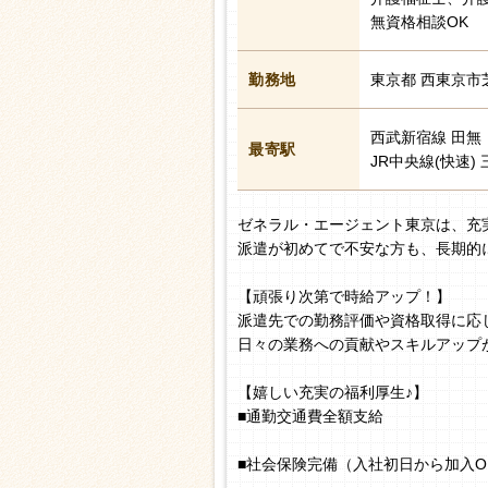
無資格相談OK
勤務地
東京都 西東京市
西武新宿線 田無 
最寄駅
JR中央線(快速)
ゼネラル・エージェント東京は、充
派遣が初めてで不安な方も、長期的
【頑張り次第で時給アップ！】
派遣先での勤務評価や資格取得に応
日々の業務への貢献やスキルアップ
【嬉しい充実の福利厚生♪】
■通勤交通費全額支給
■社会保険完備（入社初日から加入O