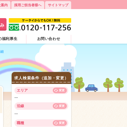
社案内
採用ご担当者様へ
サイトマップ
の福利厚生
お問い合わせ
詳細
求人検索条件（追加・変更）
エリア
変更
---
沿線
変更
---
0
職種
変更