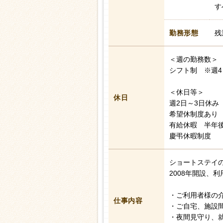
す
勤務形態
残
＜週の勤務数＞
シフト制 ※週4
＜休日等＞
休日
週2日～3日休み
希望休制度あり
有給休暇 半年後
慶弔休暇制度
ショートステイ
2008年開設、利
・ご利用者様の
仕事内容
・ご自宅、施設
・夜間見守り、