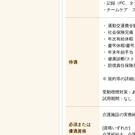
・記録（PC、タ
・チームケア 
・ 通勤交通費全
・ 社会保険完備
・ 年次有給休暇
・ 慶弔休暇/慶
・ 年末年始手当
・ 健康診断/ス
待遇
・ 賠償責任保険
※ 規約等の詳細
受動喫煙対策：
試用期間：なし
介護施設の実務
必須または
[資格いずれか]
優遇資格
介護福祉士、介