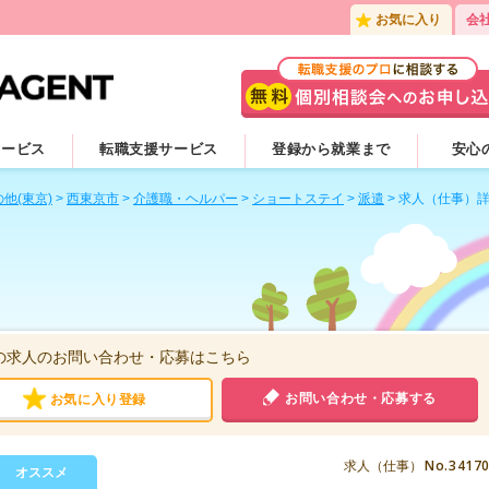
お気に入り
会
サービス
転職支援サービス
登録から就業まで
安心
他(東京)
>
西東京市
>
介護職・ヘルパー
>
ショートステイ
>
派遣
>
求人（仕事）
の求人のお問い合わせ・応募はこちら
お問い合わせ・応募する
お気に入り登録
No.3417
求人（仕事）
オススメ