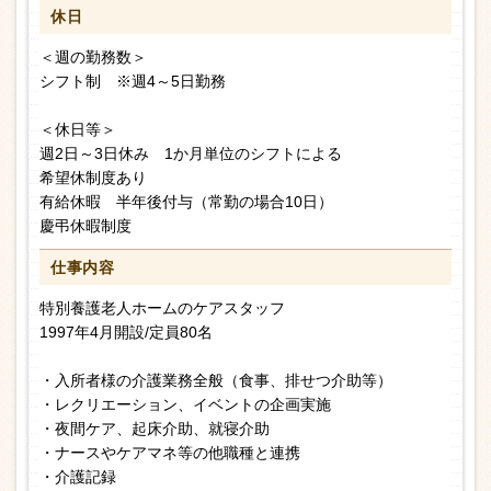
休日
＜週の勤務数＞
シフト制 ※週4～5日勤務
＜休日等＞
週2日～3日休み 1か月単位のシフトによる
希望休制度あり
有給休暇 半年後付与（常勤の場合10日）
慶弔休暇制度
仕事内容
特別養護老人ホームのケアスタッフ
1997年4月開設/定員80名
・入所者様の介護業務全般（食事、排せつ介助等）
・レクリエーション、イベントの企画実施
・夜間ケア、起床介助、就寝介助
・ナースやケアマネ等の他職種と連携
・介護記録