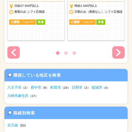
日給27,500円以上
時給1,500円以上
談
夜勤のみ シフト応相談
日勤のみ（夜勤なし） シフト応相談
介護職・ヘルパー
派遣
介護職・ヘルパー
派遣
隣接している地区を検索
八王子市
府中市
町田市
日野市
稲城市
（2）
（8）
（24）
（2）
（4）
川崎市麻生区
（17）
路線別検索
京王線
(52)