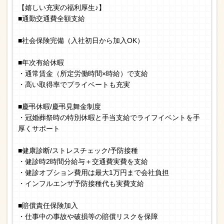
【嬉しい充実の福利厚生♪】
■通勤交通費全額支給
■社会保険完備（入社初日から加入OK）
■年次有給休暇
・通常賃金（所定労働時間×時給）で支給
・高い取得率でプライベートも充実
■慶弔休暇/慶弔見舞金制度
・冠婚葬祭時の特別休暇と手当支給でライフイベントを手
厚くサポート
■健康診断/ストレスチェック/予防接種
・健診時2時間分給与＋交通費実費を支給
・健診オプション費用は最大1万円まで会社負担
・インフルエンザ予防接種代も実費支給
■賠償責任保険加入
・仕事中の事故や破損等の賠償リスクを保障