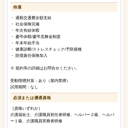
待遇
・ 通勤交通費全額支給
・ 社会保険完備
・ 年次有給休暇
・ 慶弔休暇/慶弔見舞金制度
・ 年末年始手当
・ 健康診断/ストレスチェック/予防接種
・ 賠償責任保険加入
※ 規約等の詳細はお問合せください。
受動喫煙対策：あり（屋内禁煙）
試用期間：なし
必須または
優遇資格
［資格いずれか］
介護福祉士、介護職員初任者研修、ヘルパー２級、ヘルパ
ー１級、介護職員実務者研修