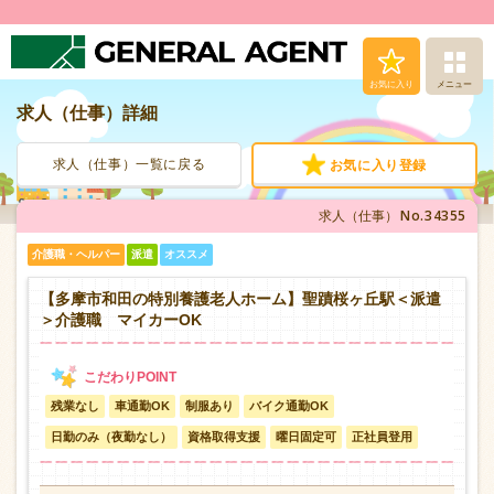
お気に入り
メニュー
求人（仕事）詳細
求人（仕事）検索
求人（仕事）一覧に戻る
お気に入り登録
人材派遣サービス
No.34355
求人（仕事）
転職支援サービス
介護職・ヘルパー
派遣
オススメ
登録から就業まで
【多摩市和田の特別養護老人ホーム】聖蹟桜ヶ丘駅＜派遣
＞介護職 マイカーOK
安心の福利厚生
残業なし
車通勤OK
制服あり
バイク通勤OK
お問い合わせ
日勤のみ（夜勤なし）
資格取得支援
曜日固定可
正社員登用