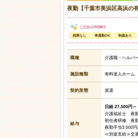
夜勤【千葉市美浜区高浜の
残業なし
車通勤OK
制服あり
職種
介護職・ヘルパ
施設種類
有料老人ホーム
契約形態
派遣
日給 27,500円～ 
介護福祉士 夜勤2
初任者研修 夜勤2
給与
夜勤手当3,500
≪別途支給≫交