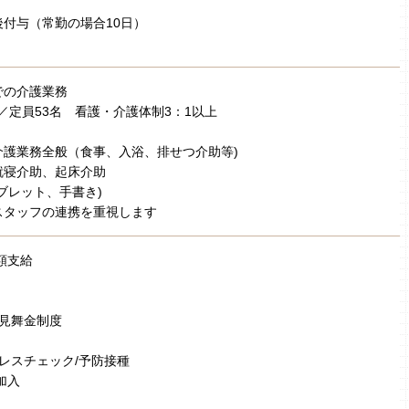
付与（常勤の場合10日）
での介護業務
設／定員53名 看護・介護体制3：1以上
介護業務全般（食事、入浴、排せつ介助等)
就寝介助、起床介助
ブレット、手書き)
スタッフの連携を重視します
額支給
弔見舞金制度
トレスチェック/予防接種
加入