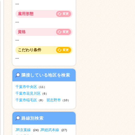
---
雇用形態
変更
---
資格
変更
---
こだわり条件
変更
---
隣接している地区を検索
千葉市中央区
（11）
千葉市花見川区
（6）
千葉市稲毛区
習志野市
（8）
（10）
路線別検索
JR京葉線
JR総武本線
(24)
(27)