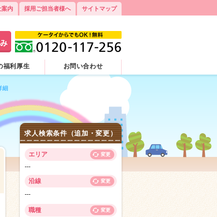
社案内
採用ご担当者様へ
サイトマップ
の福利厚生
お問い合わせ
詳細
求人検索条件（追加・変更）
エリア
変更
---
沿線
変更
---
2
職種
変更