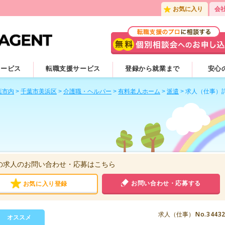
お気に入り
会
サービス
転職支援サービス
登録から就業まで
安心
葉市内
>
千葉市美浜区
>
介護職・ヘルパー
>
有料老人ホーム
>
派遣
>
求人（仕事）
の求人のお問い合わせ・応募はこちら
お問い合わせ・応募する
お気に入り登録
No.3443
求人（仕事）
オススメ