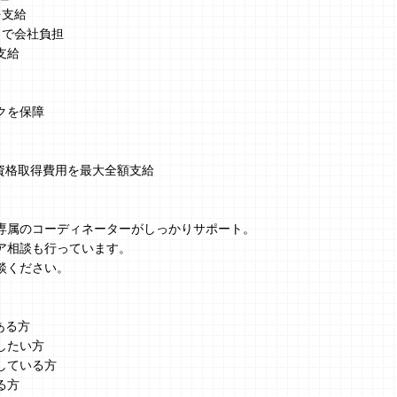
を支給
まで会社負担
支給
クを保障
、資格取得費用を最大全額支給
】
専属のコーディネーターがしっかりサポート。
ア相談も行っています。
談ください。
ある方
したい方
している方
る方