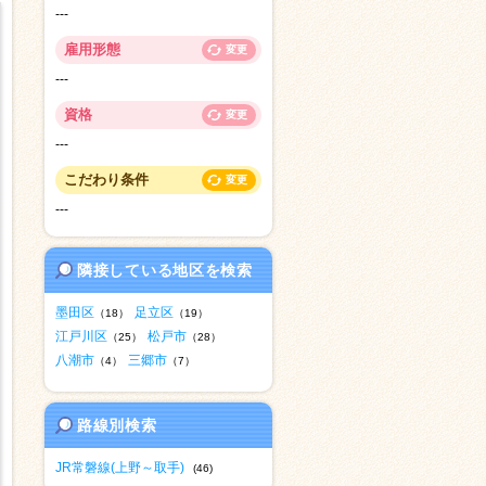
---
雇用形態
変更
---
資格
変更
---
こだわり条件
変更
---
隣接している地区を検索
墨田区
足立区
（18）
（19）
江戸川区
松戸市
（25）
（28）
八潮市
三郷市
（4）
（7）
路線別検索
JR常磐線(上野～取手)
(46)