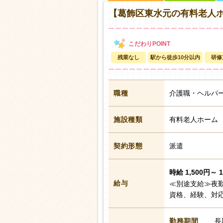
【葛飾区東水元の有料老人
残業なし
駅から徒歩10分以内
研修
職種
介護職・ヘルパ
施設種類
有料老人ホーム
契約形態
派遣
時給 1,500円～ 
給与
≪別途支給≫夜勤
資格、経験、対
勤務期間
長