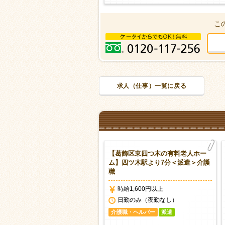
こ
求人（仕事）一覧に戻る
葛飾区西小岩の特別養護老人ホ
【葛飾区東四つ木の有料老人ホー
ム】西小岩駅＜派遣＞介護職
ム】四ツ木駅より7分＜派遣＞介護
勤なし
職
時給1,500円以上
時給1,600円以上
日勤のみ（夜勤なし） シフト応相
日勤のみ（夜勤なし）
談
介護職・ヘルパー
派遣
護職・ヘルパー
派遣