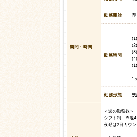
勤務開始
即
(1
(2
期間・時間
(3
勤務時間
(4
(
1
勤務形態
残
＜週の勤務数＞
シフト制 ※週
夜勤は2日カウ