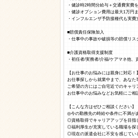
・健診時2時間分給与＋交通費実費
・健診オプション費用は最大1万円
・インフルエンザ予防接種代も実費
■賠償責任保険加入
・仕事中の事故や破損等の賠償リス
■介護資格取得支援制度
・初任者/実務者/介福/ケアマネ他
【お仕事のお悩みには親身に対応！
お仕事探しから就業中まで、あなた
ご希望の方にはご自宅近でのキャリ
お仕事中のお悩みなどお気軽にご相
【こんな方はぜひご相談ください】
◎今の勤務先の時給や条件に不満が
◎資格取得でキャリアアップを目指
◎福利厚生が充実している職場を探
◎現在の派遣会社に不安を感じてい