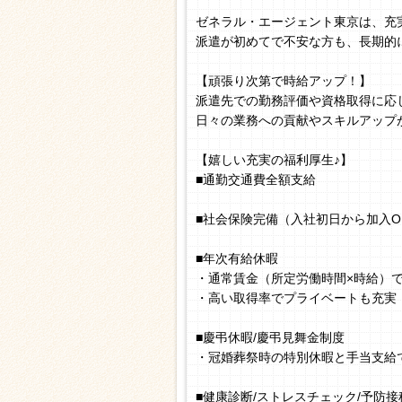
ゼネラル・エージェント東京は、充
派遣が初めてで不安な方も、長期的
【頑張り次第で時給アップ！】
派遣先での勤務評価や資格取得に応
日々の業務への貢献やスキルアップ
【嬉しい充実の福利厚生♪】
■通勤交通費全額支給
■社会保険完備（入社初日から加入O
■年次有給休暇
・通常賃金（所定労働時間×時給）
・高い取得率でプライベートも充実
■慶弔休暇/慶弔見舞金制度
・冠婚葬祭時の特別休暇と手当支給
■健康診断/ストレスチェック/予防接