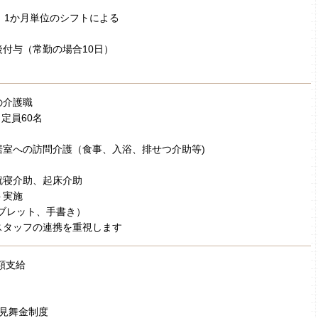
 1か月単位のシフトによる
付与（常勤の場合10日）
の介護職
 定員60名
居室への訪問介護（食事、入浴、排せつ介助等)
就寝介助、起床介助
ト実施
ブレット、手書き）
スタッフの連携を重視します
額支給
弔見舞金制度