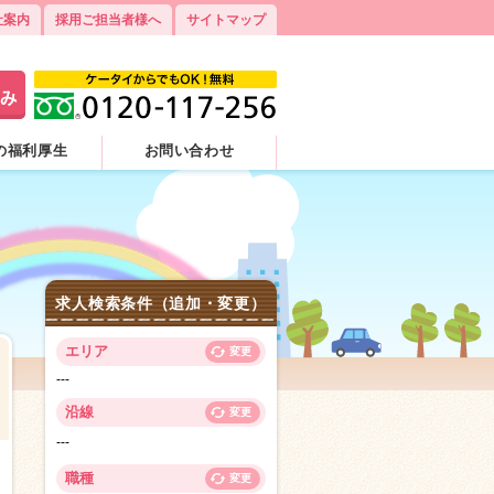
社案内
採用ご担当者様へ
サイトマップ
の福利厚生
お問い合わせ
求人検索条件（追加・変更）
エリア
変更
---
沿線
変更
---
7
職種
変更