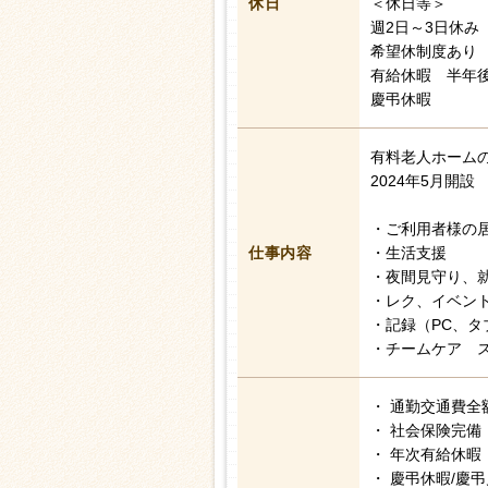
休日
＜休日等＞
週2日～3日休み
希望休制度あり
有給休暇 半年後
慶弔休暇
有料老人ホーム
2024年5月開設
・ご利用者様の
仕事内容
・生活支援
・夜間見守り、
・レク、イベン
・記録（PC、タ
・チームケア 
・ 通勤交通費全
・ 社会保険完備
・ 年次有給休暇
・ 慶弔休暇/慶