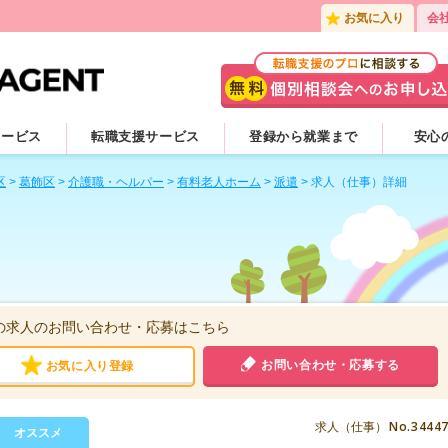
お気に入り
会
サービス
転職支援サービス
登録から就業まで
安心
区
>
葛飾区
>
介護職・ヘルパー
>
有料老人ホーム
>
派遣
>
求人（仕事）詳細
の求人のお問い合わせ・応募はこちら
お問い合わせ・応募する
お気に入り登録
No.3444
求人（仕事）
オススメ