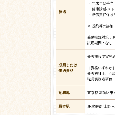
・ 年末年始手当
・ 健康診断/ス
待遇
・ 賠償責任保険
※ 規約等の詳細
受動喫煙対策：
試用期間：なし
介護施設で実務
必須または
［資格いずれか
優遇資格
介護福祉士、介
職員実務者研修
勤務地
東京都 葛飾区東
最寄駅
JR常磐線(上野