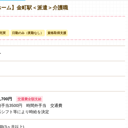
ホーム】金町駅＜派遣＞介護職
充実
日勤のみ（夜勤なし）
資格取得支援
ー
1,700円
交通費全額支給
手当3500円 時間外手当 交通費
応シフト等により時給を決定
期(3ヶ月以上)