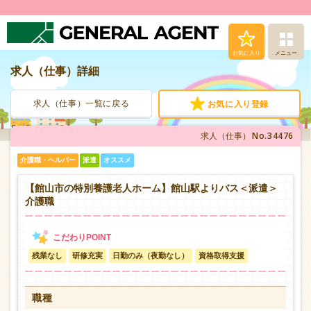
お気に入り
メニュー
求人（仕事）詳細
求人（仕事）検索
求人（仕事）一覧に戻る
お気に入り登録
人材派遣サービス
No.34476
求人（仕事）
転職支援サービス
介護職・ヘルパー
派遣
オススメ
登録から就業まで
【館山市の特別養護老人ホーム】館山駅よりバス＜派遣＞
介護職
安心の福利厚生
残業なし
研修充実
日勤のみ（夜勤なし）
資格取得支援
お問い合わせ
職種