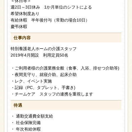
＜休日等＞
週2日～3日休み 1か月単位のシフトによる
希望休制度あり
有給休暇 半年後付与（常勤の場合10日）
慶弔休暇
仕事内容
特別養護老人ホームの介護スタッフ
2019年4月開設 利用定員50名
・ご利用者様の介護業務全般（食事、入浴、排せつ介助等)
・夜間見守り、就寝介助、起床介助
・レク、イベント実施
・記録（PC、タブレット、手書き)
・チームケア スタッフの連携を重視します
待遇
・ 通勤交通費全額支給
・ 社会保険完備
・ 年次有給休暇