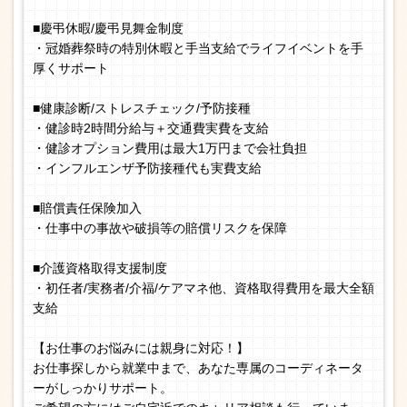
■慶弔休暇/慶弔見舞金制度
・冠婚葬祭時の特別休暇と手当支給でライフイベントを手
厚くサポート
■健康診断/ストレスチェック/予防接種
・健診時2時間分給与＋交通費実費を支給
・健診オプション費用は最大1万円まで会社負担
・インフルエンザ予防接種代も実費支給
■賠償責任保険加入
・仕事中の事故や破損等の賠償リスクを保障
■介護資格取得支援制度
・初任者/実務者/介福/ケアマネ他、資格取得費用を最大全額
支給
【お仕事のお悩みには親身に対応！】
お仕事探しから就業中まで、あなた専属のコーディネータ
ーがしっかりサポート。