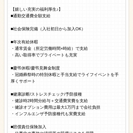
【嬉しい充実の福利厚生♪】
■通勤交通費全額支給
■社会保険完備（入社初日から加入OK）
■年次有給休暇
・通常賃金（所定労働時間×時給）で支給
・高い取得率でプライベートも充実
■慶弔休暇/慶弔見舞金制度
・冠婚葬祭時の特別休暇と手当支給でライフイベントを手
厚くサポート
■健康診断/ストレスチェック/予防接種
・健診時2時間分給与＋交通費実費を支給
・健診オプション費用は最大1万円まで会社負担
・インフルエンザ予防接種代も実費支給
■賠償責任保険加入