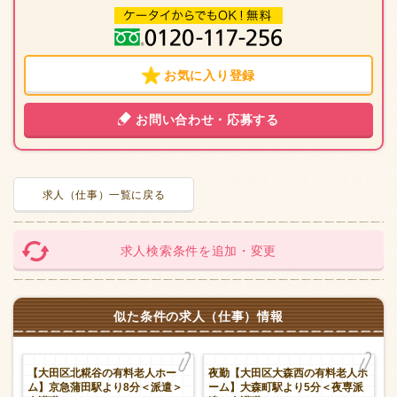
お気に入り登録
お問い合わせ・応募する
求人（仕事）一覧に戻る
求人検索条件を追加・変更
似た条件の求人（仕事）情報
ー
【大田区北糀谷の有料老人ホー
夜勤【大田区大森西の有料老人ホ
遣
ム】京急蒲田駅より8分＜派遣＞
ーム】大森町駅より5分＜夜専派