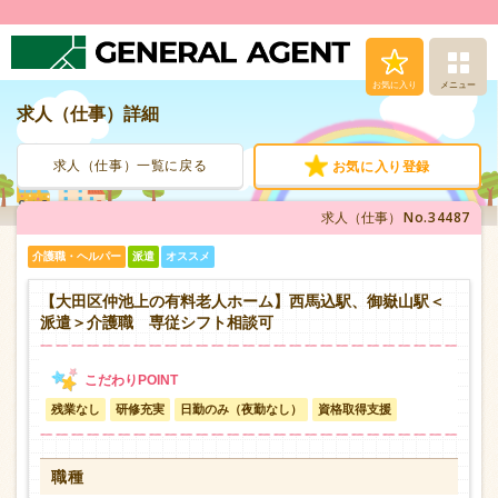
お気に入り
メニュー
求人（仕事）詳細
求人（仕事）検索
求人（仕事）一覧に戻る
お気に入り登録
人材派遣サービス
No.34487
求人（仕事）
転職支援サービス
介護職・ヘルパー
派遣
オススメ
登録から就業まで
【大田区仲池上の有料老人ホーム】西馬込駅、御嶽山駅＜
派遣＞介護職 専従シフト相談可
安心の福利厚生
残業なし
研修充実
日勤のみ（夜勤なし）
資格取得支援
お問い合わせ
職種