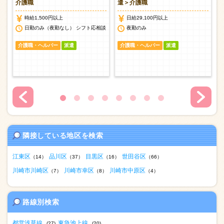
介護職
遣＞介護職
時給1,500円以上
日給29,100円以上
日勤のみ（夜勤なし） シフト応相談
夜勤のみ
介護職・ヘルパー
派遣
介護職・ヘルパー
派遣
隣接している地区を検索
江東区
品川区
目黒区
世田谷区
（14）
（37）
（16）
（66）
川崎市川崎区
川崎市幸区
川崎市中原区
（7）
（8）
（4）
路線別検索
都営浅草線
東急池上線
(27)
(20)