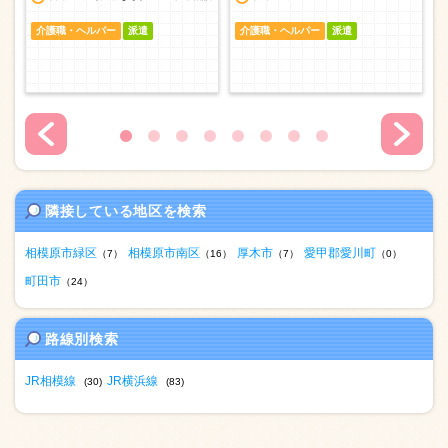
介護職・ヘルパー
派遣
介護職・ヘルパー
派遣
隣接している地区を検索
相模原市緑区
相模原市南区
厚木市
愛甲郡愛川町
（7）
（16）
（7）
（0）
町田市
（24）
路線別検索
JR相模線
JR横浜線
(30)
(83)