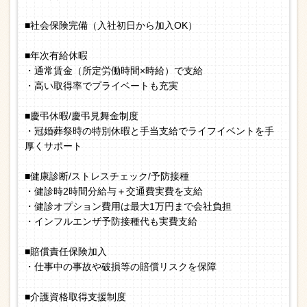
■社会保険完備（入社初日から加入OK）
■年次有給休暇
・通常賃金（所定労働時間×時給）で支給
・高い取得率でプライベートも充実
■慶弔休暇/慶弔見舞金制度
・冠婚葬祭時の特別休暇と手当支給でライフイベントを手
厚くサポート
■健康診断/ストレスチェック/予防接種
・健診時2時間分給与＋交通費実費を支給
・健診オプション費用は最大1万円まで会社負担
・インフルエンザ予防接種代も実費支給
■賠償責任保険加入
・仕事中の事故や破損等の賠償リスクを保障
■介護資格取得支援制度