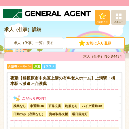
お気に入り
メニュー
求人（仕事）詳細
求人（仕事）検索
求人（仕事）一覧に戻る
お気に入り登録
人材派遣サービス
No.34494
求人（仕事）
転職支援サービス
介護職・ヘルパー
派遣
オススメ
登録から就業まで
夜勤【相模原市中央区上溝の有料老人ホーム】上溝駅・橋
本駅＜派遣＞介護職
安心の福利厚生
残業なし
車通勤OK
研修充実
制服あり
バイク通勤OK
お問い合わせ
日勤のみ（夜勤なし）
資格取得支援
曜日固定可