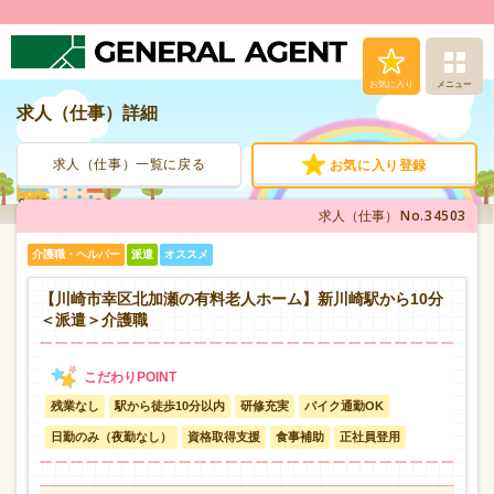
お気に入り
メニュー
求人（仕事）詳細
求人（仕事）検索
求人（仕事）一覧に戻る
お気に入り登録
人材派遣サービス
No.34503
求人（仕事）
転職支援サービス
介護職・ヘルパー
派遣
オススメ
登録から就業まで
【川崎市幸区北加瀬の有料老人ホーム】新川崎駅から10分
＜派遣＞介護職
安心の福利厚生
残業なし
駅から徒歩10分以内
研修充実
バイク通勤OK
お問い合わせ
日勤のみ（夜勤なし）
資格取得支援
食事補助
正社員登用