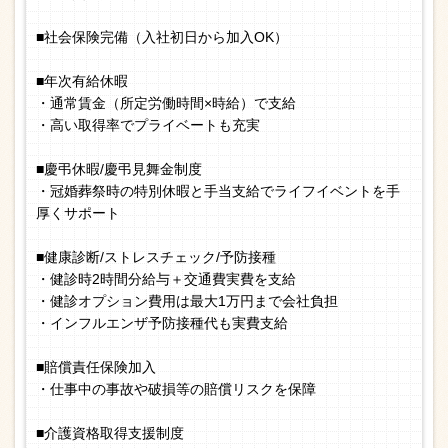
■社会保険完備（入社初日から加入OK）
■年次有給休暇
・通常賃金（所定労働時間×時給）で支給
・高い取得率でプライベートも充実
■慶弔休暇/慶弔見舞金制度
・冠婚葬祭時の特別休暇と手当支給でライフイベントを手
厚くサポート
■健康診断/ストレスチェック/予防接種
・健診時2時間分給与＋交通費実費を支給
・健診オプション費用は最大1万円まで会社負担
・インフルエンザ予防接種代も実費支給
■賠償責任保険加入
・仕事中の事故や破損等の賠償リスクを保障
■介護資格取得支援制度