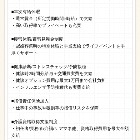
■年次有給休暇
・通常賃金（所定労働時間×時給）で支給
・高い取得率でプライベートも充実
■慶弔休暇/慶弔見舞金制度
・冠婚葬祭時の特別休暇と手当支給でライフイベントを手
厚くサポート
■健康診断/ストレスチェック/予防接種
・健診時2時間分給与＋交通費実費を支給
・健診オプション費用は最大1万円まで会社負担
・インフルエンザ予防接種代も実費支給
■賠償責任保険加入
・仕事中の事故や破損等の賠償リスクを保障
■介護資格取得支援制度
・初任者/実務者/介福/ケアマネ他、資格取得費用を最大全額
支給