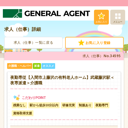
お気に入り
メニュー
求人（仕事）詳細
求人（仕事）検索
求人（仕事）一覧に戻る
お気に入り登録
人材派遣サービス
No.34595
求人（仕事）
転職支援サービス
介護職・ヘルパー
派遣
オススメ
登録から就業まで
夜勤専従【入間市上藤沢の有料老人ホーム】武蔵藤沢駅＜
夜専派遣＞介護職
安心の福利厚生
残業なし
駅から徒歩10分以内
研修充実
制服あり
夜勤専門
お問い合わせ
資格取得支援