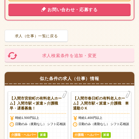
お問い合わせ・応募する
求人（仕事）一覧に戻る
求人検索条件を追加・変更
似た条件の求人（仕事）情報
【入間市宮前町の有料老人ホー
【入間市春日町の有料老人ホー
介
ム】入間市駅＜派遣＞介護職
ム】入間市駅＜派遣＞介護職 車
早・遅番募集！
通勤ＯＫ
時給1,500円以上
時給1,400円以上
談
日勤のみ（夜勤なし） シフト応相談
日勤のみ（夜勤なし） シフト応相談
介護職・ヘルパー
派遣
介護職・ヘルパー
派遣