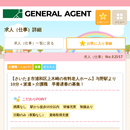
お気に入り
メニュー
求人（仕事）詳細
求人（仕事）検索
求人（仕事）一覧に戻る
お気に入り登録
人材派遣サービス
No.02557
求人（仕事）
転職支援サービス
介護職・ヘルパー
派遣
オススメ
登録から就業まで
【さいたま市浦和区上木崎の有料老人ホーム】与野駅より
10分＜派遣＞介護職 早番遅番の募集！
安心の福利厚生
残業なし
駅から徒歩10分以内
研修充実
制服あり
お問い合わせ
日勤のみ（夜勤なし）
資格取得支援