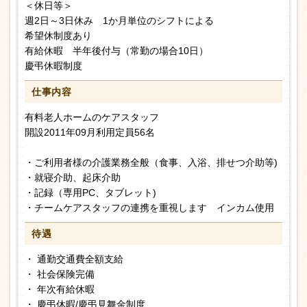
＜休日等＞
週2日～3日休み 1か月単位のシフトによる
希望休制度あり
有給休暇 半年後付与（常勤の場合10日）
慶弔休暇制度
仕事内容
有料老人ホームのケアスタッフ
開設2011年09月利用定員56名
・ご利用者様の介護業務全般（食事、入浴、排せつ介助等)
・就寝介助、起床介助
・記録（専用PC、タブレット)
・チームケアスタッフの連携を重視します インカム使用
待遇
・ 通勤交通費全額支給
・ 社会保険完備
・ 年次有給休暇
・ 慶弔休暇/慶弔見舞金制度