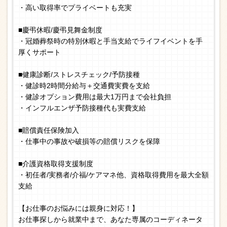
・高い取得率でプライベートも充実
■慶弔休暇/慶弔見舞金制度
・冠婚葬祭時の特別休暇と手当支給でライフイベントを手
厚くサポート
■健康診断/ストレスチェック/予防接種
・健診時2時間分給与＋交通費実費を支給
・健診オプション費用は最大1万円まで会社負担
・インフルエンザ予防接種代も実費支給
■賠償責任保険加入
・仕事中の事故や破損等の賠償リスクを保障
■介護資格取得支援制度
・初任者/実務者/介福/ケアマネ他、資格取得費用を最大全額
支給
【お仕事のお悩みには親身に対応！】
お仕事探しから就業中まで、あなた専属のコーディネータ