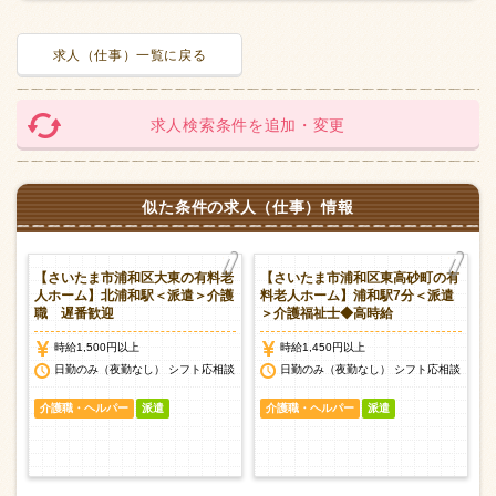
求人（仕事）一覧に戻る
求人検索条件を追加・変更
似た条件の求人（仕事）情報
有
【さいたま市浦和区大東の有料老
【さいたま市浦和区東高砂町の有
＜
人ホーム】北浦和駅＜派遣＞介護
料老人ホーム】浦和駅7分＜派遣
職 遅番歓迎
＞介護福祉士◆高時給
時給1,500円以上
時給1,450円以上
談
日勤のみ（夜勤なし） シフト応相談
日勤のみ（夜勤なし） シフト応相談
介護職・ヘルパー
派遣
介護職・ヘルパー
派遣