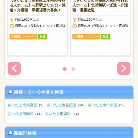
有
【さいたま市浦和区上木崎の有料
【さいたま市浦和区大東の有料老
遣
老人ホーム】与野駅より10分＜派
人ホーム】北浦和駅＜派遣＞介護
遣＞介護職 早番遅番の募集！
職 遅番歓迎
時給1,600円以上
時給1,500円以上
談
日勤のみ（夜勤なし） シフト応相談
日勤のみ（夜勤なし） シフト応相談
介護職・ヘルパー
派遣
介護職・ヘルパー
派遣
隣接している地区を検索
さいたま市大宮区
さいたま市見沼区
さいたま市中央区
（5）
（20）
（5）
さいたま市南区
さいたま市緑区
（11）
（14）
路線別検索