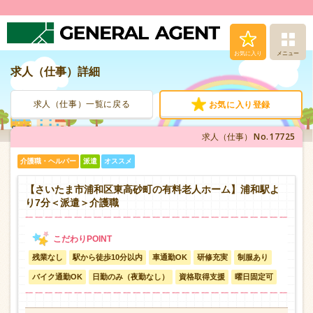
お気に入り
メニュー
求人（仕事）詳細
求人（仕事）検索
求人（仕事）一覧に戻る
お気に入り登録
人材派遣サービス
No.17725
求人（仕事）
転職支援サービス
介護職・ヘルパー
派遣
オススメ
登録から就業まで
【さいたま市浦和区東高砂町の有料老人ホーム】浦和駅よ
り7分＜派遣＞介護職
安心の福利厚生
残業なし
駅から徒歩10分以内
車通勤OK
研修充実
制服あり
お問い合わせ
バイク通勤OK
日勤のみ（夜勤なし）
資格取得支援
曜日固定可