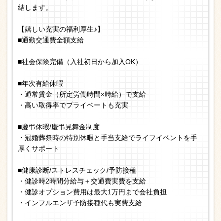
結します。
【嬉しい充実の福利厚生♪】
■通勤交通費全額支給
■社会保険完備（入社初日から加入OK）
■年次有給休暇
・通常賃金（所定労働時間×時給）で支給
・高い取得率でプライベートも充実
■慶弔休暇/慶弔見舞金制度
・冠婚葬祭時の特別休暇と手当支給でライフイベントを手
厚くサポート
■健康診断/ストレスチェック/予防接種
・健診時2時間分給与＋交通費実費を支給
・健診オプション費用は最大1万円まで会社負担
・インフルエンザ予防接種代も実費支給