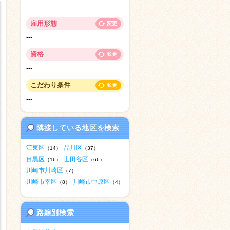
---
雇用形態
変更
---
資格
変更
---
こだわり条件
変更
---
隣接している地区を検索
江東区
品川区
（14）
（37）
目黒区
世田谷区
（16）
（66）
川崎市川崎区
（7）
川崎市幸区
川崎市中原区
（8）
（4）
路線別検索