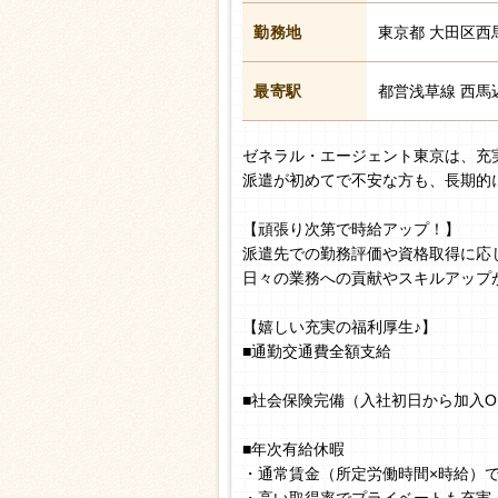
勤務地
東京都 大田区西
最寄駅
都営浅草線 西馬
ゼネラル・エージェント東京は、充
派遣が初めてで不安な方も、長期的
【頑張り次第で時給アップ！】
派遣先での勤務評価や資格取得に応
日々の業務への貢献やスキルアップ
【嬉しい充実の福利厚生♪】
■通勤交通費全額支給
■社会保険完備（入社初日から加入O
■年次有給休暇
・通常賃金（所定労働時間×時給）