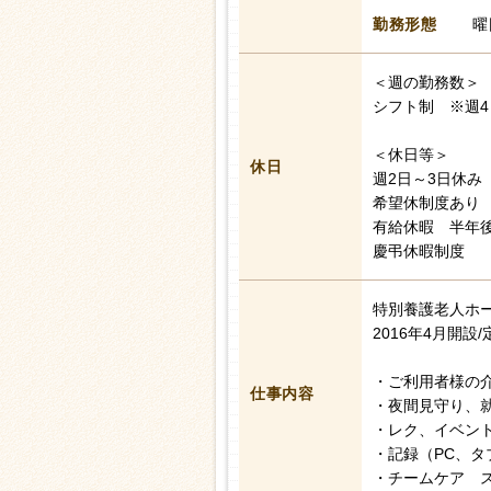
勤務形態
曜
＜週の勤務数＞
シフト制 ※週4
＜休日等＞
休日
週2日～3日休み
希望休制度あり
有給休暇 半年後
慶弔休暇制度
特別養護老人ホ
2016年4月開設/
・ご利用者様の
仕事内容
・夜間見守り、
・レク、イベン
・記録（PC、タ
・チームケア 