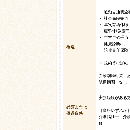
・ 通勤交通費全
・ 社会保険完備
・ 年次有給休暇
・ 慶弔休暇/慶
・ 年末年始手当
・ 健康診断/ス
待遇
・ 賠償責任保険
※ 規約等の詳細
受動喫煙対策：
試用期間：なし
実務経験がある
必須または
［資格いずれか
優遇資格
介護福祉士、介
修