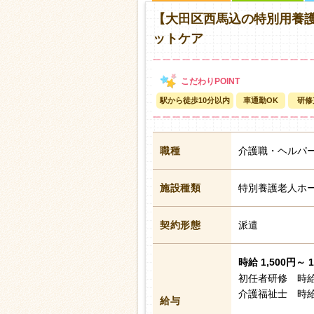
【大田区西馬込の特別用養護
ットケア
駅から徒歩10分以内
車通勤OK
研修
職種
介護職・ヘルパ
施設種類
特別養護老人ホ
契約形態
派遣
時給 1,500円～ 
初任者研修 時給
介護福祉士 時給
給与