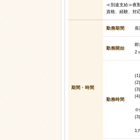
≪別途支給≫夜勤
資格、経験、対
勤務期間
長
即
勤務開始
2
(1
(2
期間・時間
(3
(4
勤務時間
※
(
1