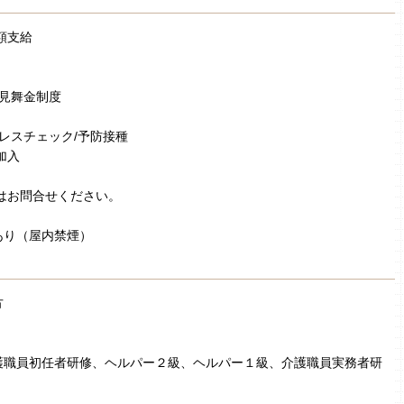
額支給
弔見舞金制度
トレスチェック/予防接種
加入
はお問合せください。
あり（屋内禁煙）
方
］
護職員初任者研修、ヘルパー２級、ヘルパー１級、介護職員実務者研