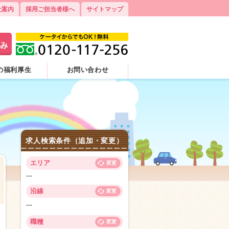
社案内
採用ご担当者様へ
サイトマップ
の福利厚生
お問い合わせ
求人検索条件（追加・変更）
エリア
変更
---
沿線
変更
---
2
職種
変更