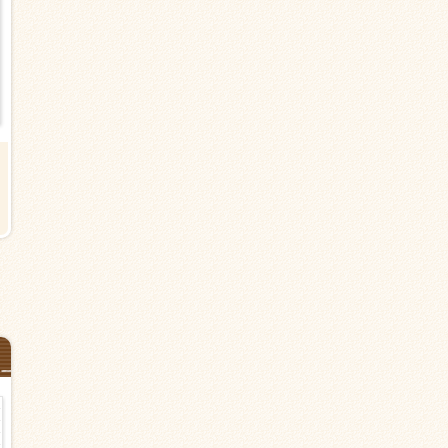
【大田区東六郷の有料老人ホー
【大田区大森東のグループホー
ム】雑色駅より8分＜派遣＞介護
ム】昭和駅より徒歩8分＜派遣＞