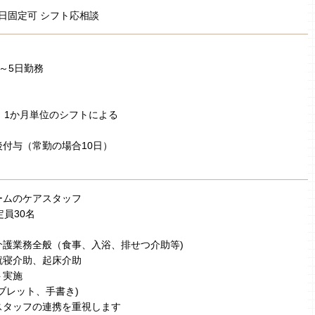
日固定可 シフト応相談
～5日勤務
 1か月単位のシフトによる
付与（常勤の場合10日）
ームのケアスタッフ
定員30名
介護業務全般（食事、入浴、排せつ介助等)
就寝介助、起床介助
ト実施
ブレット、手書き)
スタッフの連携を重視します