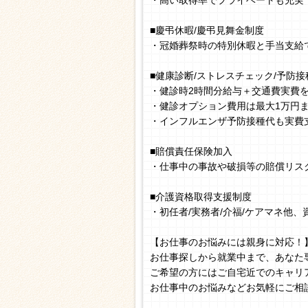
・高い取得率でプライベートも充実
■慶弔休暇/慶弔見舞金制度
・冠婚葬祭時の特別休暇と手当支給
■健康診断/ストレスチェック/予防接
・健診時2時間分給与＋交通費実費
・健診オプション費用は最大1万円
・インフルエンザ予防接種代も実費
■賠償責任保険加入
・仕事中の事故や破損等の賠償リス
■介護資格取得支援制度
・初任者/実務者/介福/ケアマネ他
【お仕事のお悩みには親身に対応！
お仕事探しから就業中まで、あなた
ご希望の方にはご自宅近でのキャリ
お仕事中のお悩みなどお気軽にご相