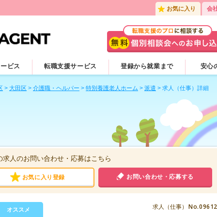
お気に入り
会
サービス
転職支援サービス
登録から就業まで
安心
区
>
大田区
>
介護職・ヘルパー
>
特別養護老人ホーム
>
派遣
>
求人（仕事）詳細
の求人のお問い合わせ・応募はこちら
お問い合わせ・応募する
お気に入り登録
No.0961
求人（仕事）
オススメ