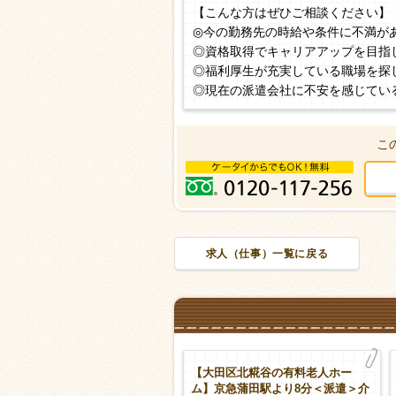
【こんな方はぜひご相談ください】
◎今の勤務先の時給や条件に不満が
◎資格取得でキャリアアップを目指
◎福利厚生が充実している職場を探
◎現在の派遣会社に不安を感じてい
こ
求人（仕事）一覧に戻る
勤【大田区中央の有料老人ホー
【大田区北糀谷の有料老人ホー
】大森町駅より15分＜夜専派遣
ム】京急蒲田駅より8分＜派遣＞介