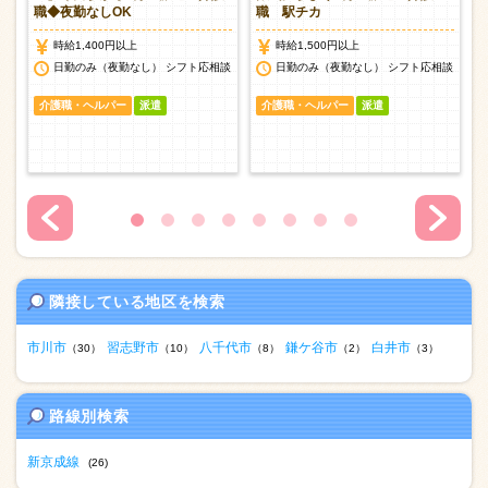
職◆夜勤なしOK
職 駅チカ
時給1,400円以上
時給1,500円以上
日勤のみ（夜勤なし） シフト応相談
日勤のみ（夜勤なし） シフト応相談
介護職・ヘルパー
派遣
介護職・ヘルパー
派遣
隣接している地区を検索
市川市
習志野市
八千代市
鎌ケ谷市
白井市
（30）
（10）
（8）
（2）
（3）
路線別検索
新京成線
(26)