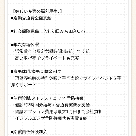
【嬉しい充実の福利厚生♪】
■通勤交通費全額支給
■社会保険完備（入社初日から加入OK）
■年次有給休暇
・通常賃金（所定労働時間×時給）で支給
・高い取得率でプライベートも充実
■慶弔休暇/慶弔見舞金制度
・冠婚葬祭時の特別休暇と手当支給でライフイベントを手
厚くサポート
■健康診断/ストレスチェック/予防接種
・健診時2時間分給与＋交通費実費を支給
・健診オプション費用は最大1万円まで会社負担
・インフルエンザ予防接種代も実費支給
■賠償責任保険加入