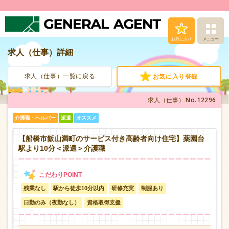
お気に入り
メニュー
求人（仕事）詳細
求人（仕事）検索
求人（仕事）一覧に戻る
お気に入り登録
人材派遣サービス
No.12296
求人（仕事）
転職支援サービス
介護職・ヘルパー
派遣
オススメ
登録から就業まで
【船橋市飯山満町のサービス付き高齢者向け住宅】薬園台
駅より10分＜派遣＞介護職
安心の福利厚生
残業なし
駅から徒歩10分以内
研修充実
制服あり
お問い合わせ
日勤のみ（夜勤なし）
資格取得支援