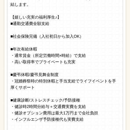
結します。
【嬉しい充実の福利厚生♪】
■通勤交通費全額支給
■社会保険完備（入社初日から加入OK）
■年次有給休暇
・通常賃金（所定労働時間×時給）で支給
・高い取得率でプライベートも充実
■慶弔休暇/慶弔見舞金制度
・冠婚葬祭時の特別休暇と手当支給でライフイベントを手
厚くサポート
■健康診断/ストレスチェック/予防接種
・健診時2時間分給与＋交通費実費を支給
・健診オプション費用は最大1万円まで会社負担
・インフルエンザ予防接種代も実費支給