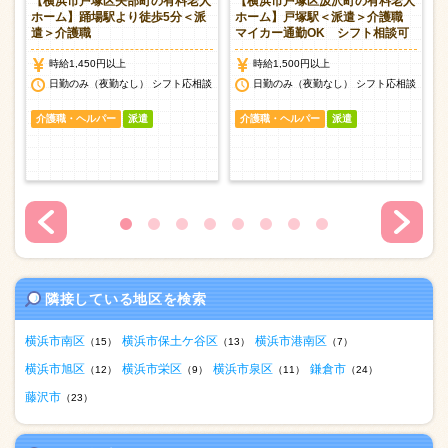
料
【横浜市戸塚区矢部町の有料老人
【横浜市戸塚区汲沢町の有料老人
夜
ホーム】踊場駅より徒歩5分＜派
ホーム】戸塚駅＜派遣＞介護職
遣＞介護職
マイカー通勤OK シフト相談可
時給1,450円以上
時給1,500円以上
日勤のみ（夜勤なし） シフト応相談
日勤のみ（夜勤なし） シフト応相談
介護職・ヘルパー
派遣
介護職・ヘルパー
派遣
隣接している地区を検索
横浜市南区
横浜市保土ケ谷区
横浜市港南区
（15）
（13）
（7）
横浜市旭区
横浜市栄区
横浜市泉区
鎌倉市
（12）
（9）
（11）
（24）
藤沢市
（23）