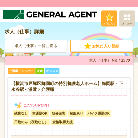
お気に入り
メニュー
求人（仕事）詳細
求人（仕事）検索
求人（仕事）一覧に戻る
お気に入り登録
人材派遣サービス
No.12579
求人（仕事）
転職支援サービス
介護職・ヘルパー
派遣
オススメ
登録から就業まで
【横浜市戸塚区舞岡町の特別養護老人ホーム】舞岡駅・下
永谷駅＜派遣＞介護職
安心の福利厚生
残業なし
車通勤OK
研修充実
制服あり
バイク通勤OK
お問い合わせ
日勤のみ（夜勤なし）
資格取得支援