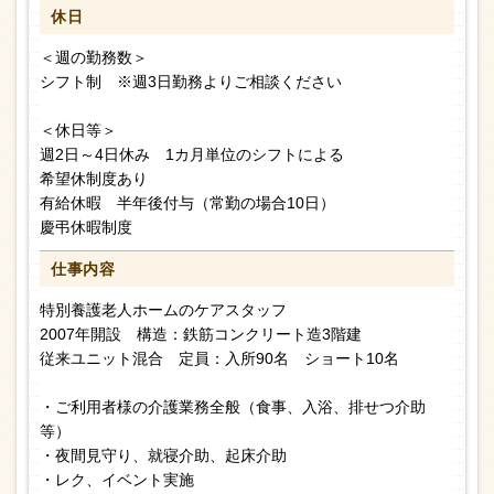
休日
＜週の勤務数＞
シフト制 ※週3日勤務よりご相談ください
＜休日等＞
週2日～4日休み 1カ月単位のシフトによる
希望休制度あり
有給休暇 半年後付与（常勤の場合10日）
慶弔休暇制度
仕事内容
特別養護老人ホームのケアスタッフ
2007年開設 構造：鉄筋コンクリート造3階建
従来ユニット混合 定員：入所90名 ショート10名
・ご利用者様の介護業務全般（食事、入浴、排せつ介助
等）
・夜間見守り、就寝介助、起床介助
・レク、イベント実施