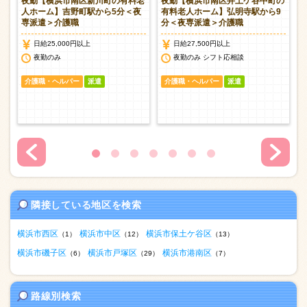
人
夜勤【横浜市南区新川町の有料老
夜勤【横浜市南区井土ケ谷中町の
遣
人ホーム】吉野町駅から5分＜夜
有料老人ホーム】弘明寺駅から9
専派遣＞介護職
分＜夜専派遣＞介護職
日給25,000円以上
日給27,500円以上
談
夜勤のみ
夜勤のみ シフト応相談
介護職・ヘルパー
派遣
介護職・ヘルパー
派遣
隣接している地区を検索
横浜市西区
横浜市中区
横浜市保土ケ谷区
（1）
（12）
（13）
横浜市磯子区
横浜市戸塚区
横浜市港南区
（6）
（29）
（7）
路線別検索