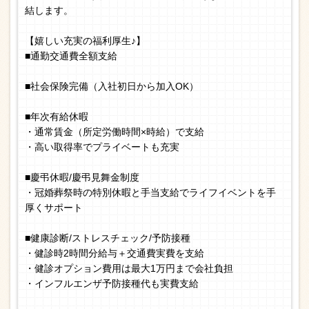
結します。
【嬉しい充実の福利厚生♪】
■通勤交通費全額支給
■社会保険完備（入社初日から加入OK）
■年次有給休暇
・通常賃金（所定労働時間×時給）で支給
・高い取得率でプライベートも充実
■慶弔休暇/慶弔見舞金制度
・冠婚葬祭時の特別休暇と手当支給でライフイベントを手
厚くサポート
■健康診断/ストレスチェック/予防接種
・健診時2時間分給与＋交通費実費を支給
・健診オプション費用は最大1万円まで会社負担
・インフルエンザ予防接種代も実費支給