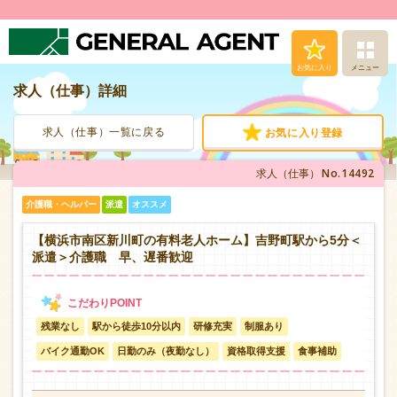
お気に入り
メニュー
求人（仕事）詳細
求人（仕事）検索
求人（仕事）一覧に戻る
お気に入り登録
人材派遣サービス
No.14492
求人（仕事）
転職支援サービス
介護職・ヘルパー
派遣
オススメ
登録から就業まで
【横浜市南区新川町の有料老人ホーム】吉野町駅から5分＜
派遣＞介護職 早、遅番歓迎
安心の福利厚生
残業なし
駅から徒歩10分以内
研修充実
制服あり
お問い合わせ
バイク通勤OK
日勤のみ（夜勤なし）
資格取得支援
食事補助