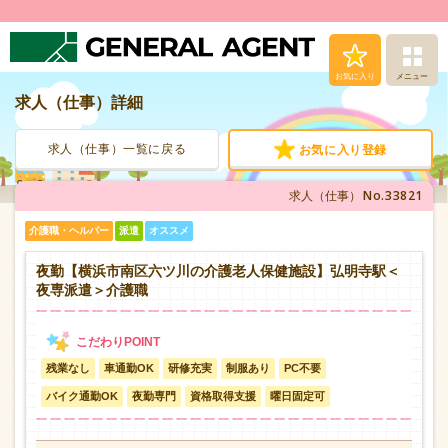
お気に入り
メニュー
求人（仕事）詳細
求人（仕事）検索
求人（仕事）一覧に戻る
お気に入り登録
人材派遣サービス
No.33821
求人（仕事）
転職支援サービス
介護職・ヘルパー
派遣
オススメ
登録から就業まで
夜勤【横浜市南区六ツ川の介護老人保健施設】弘明寺駅＜
夜専派遣＞介護職
安心の福利厚生
残業なし
車通勤OK
研修充実
制服あり
PC不要
お問い合わせ
バイク通勤OK
夜勤専門
資格取得支援
曜日固定可