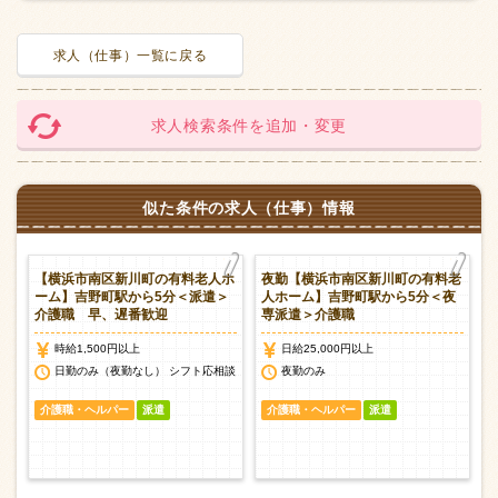
求人（仕事）一覧に戻る
求人検索条件を追加・変更
似た条件の求人（仕事）情報
人
【横浜市南区新川町の有料老人ホ
夜勤【横浜市南区新川町の有料老
遣
ーム】吉野町駅から5分＜派遣＞
人ホーム】吉野町駅から5分＜夜
介護職 早、遅番歓迎
専派遣＞介護職
時給1,500円以上
日給25,000円以上
談
日勤のみ（夜勤なし） シフト応相談
夜勤のみ
介護職・ヘルパー
派遣
介護職・ヘルパー
派遣