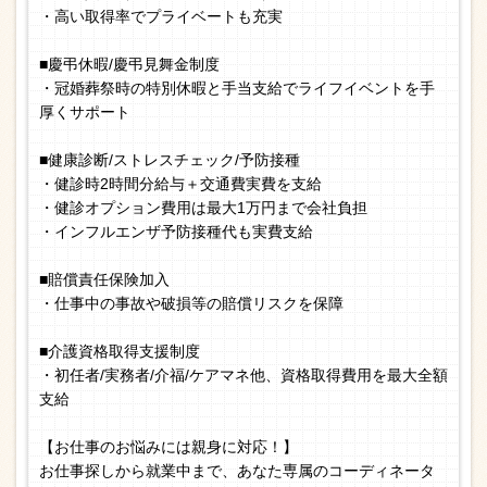
・高い取得率でプライベートも充実
■慶弔休暇/慶弔見舞金制度
・冠婚葬祭時の特別休暇と手当支給でライフイベントを手
厚くサポート
■健康診断/ストレスチェック/予防接種
・健診時2時間分給与＋交通費実費を支給
・健診オプション費用は最大1万円まで会社負担
・インフルエンザ予防接種代も実費支給
■賠償責任保険加入
・仕事中の事故や破損等の賠償リスクを保障
■介護資格取得支援制度
・初任者/実務者/介福/ケアマネ他、資格取得費用を最大全額
支給
【お仕事のお悩みには親身に対応！】
お仕事探しから就業中まで、あなた専属のコーディネータ