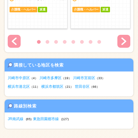
介護職・ヘルパー
派遣
介護職・ヘルパー
派遣
隣接している地区を検索
川崎市中原区
川崎市多摩区
川崎市宮前区
（4）
（19）
（33）
横浜市港北区
横浜市都筑区
世田谷区
（11）
（21）
（66）
路線別検索
JR南武線
東急田園都市線
(65)
(127)