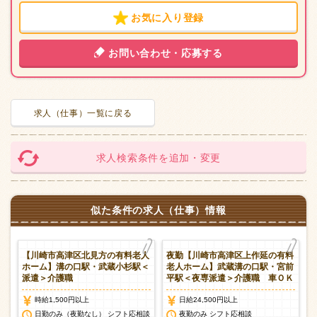
お気に入り登録
お問い合わせ・応募する
求人（仕事）一覧に戻る
求人検索条件を追加・変更
似た条件の求人（仕事）情報
保
【川崎市高津区北見方の有料老人
夜勤【川崎市高津区上作延の有料
＞
ホーム】溝の口駅・武蔵小杉駅＜
老人ホーム】武蔵溝の口駅・宮前
派遣＞介護職
平駅＜夜専派遣＞介護職 車ＯＫ
時給1,500円以上
日給24,500円以上
談
日勤のみ（夜勤なし） シフト応相談
夜勤のみ シフト応相談