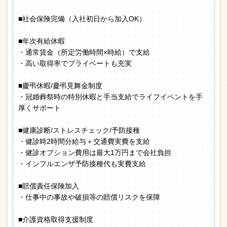
■社会保険完備（入社初日から加入OK）
■年次有給休暇
・通常賃金（所定労働時間×時給）で支給
・高い取得率でプライベートも充実
■慶弔休暇/慶弔見舞金制度
・冠婚葬祭時の特別休暇と手当支給でライフイベントを手
厚くサポート
■健康診断/ストレスチェック/予防接種
・健診時2時間分給与＋交通費実費を支給
・健診オプション費用は最大1万円まで会社負担
・インフルエンザ予防接種代も実費支給
■賠償責任保険加入
・仕事中の事故や破損等の賠償リスクを保障
■介護資格取得支援制度