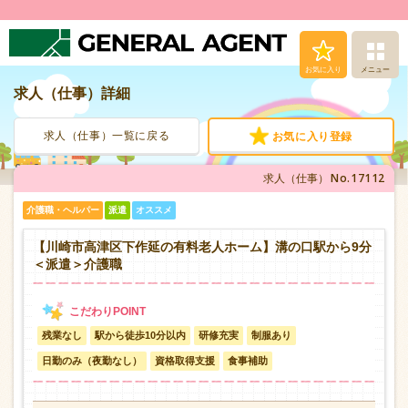
お気に入り
メニュー
求人（仕事）詳細
求人（仕事）検索
求人（仕事）一覧に戻る
お気に入り登録
人材派遣サービス
No.17112
求人（仕事）
転職支援サービス
介護職・ヘルパー
派遣
オススメ
登録から就業まで
【川崎市高津区下作延の有料老人ホーム】溝の口駅から9分
＜派遣＞介護職
安心の福利厚生
残業なし
駅から徒歩10分以内
研修充実
制服あり
お問い合わせ
日勤のみ（夜勤なし）
資格取得支援
食事補助