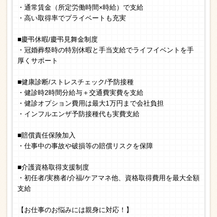
・通常賃金（所定労働時間×時給）で支給
・高い取得率でプライベートも充実
■慶弔休暇/慶弔見舞金制度
・冠婚葬祭時の特別休暇と手当支給でライフイベントを手
厚くサポート
■健康診断/ストレスチェック/予防接種
・健診時2時間分給与＋交通費実費を支給
・健診オプション費用は最大1万円まで会社負担
・インフルエンザ予防接種代も実費支給
■賠償責任保険加入
・仕事中の事故や破損等の賠償リスクを保障
■介護資格取得支援制度
・初任者/実務者/介福/ケアマネ他、資格取得費用を最大全額
支給
【お仕事のお悩みには親身に対応！】