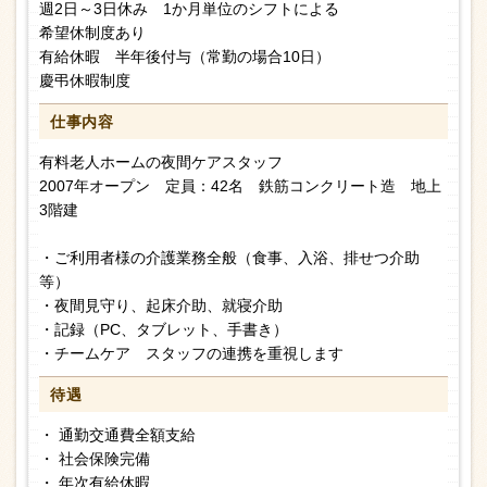
週2日～3日休み 1か月単位のシフトによる
希望休制度あり
有給休暇 半年後付与（常勤の場合10日）
慶弔休暇制度
仕事内容
有料老人ホームの夜間ケアスタッフ
2007年オープン 定員：42名 鉄筋コンクリート造 地上
3階建
・ご利用者様の介護業務全般（食事、入浴、排せつ介助
等）
・夜間見守り、起床介助、就寝介助
・記録（PC、タブレット、手書き）
・チームケア スタッフの連携を重視します
待遇
・ 通勤交通費全額支給
・ 社会保険完備
・ 年次有給休暇