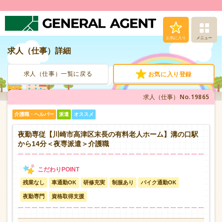
お気に入り
メニュー
求人（仕事）詳細
求人（仕事）検索
求人（仕事）一覧に戻る
お気に入り登録
人材派遣サービス
No.19865
求人（仕事）
転職支援サービス
介護職・ヘルパー
派遣
オススメ
登録から就業まで
夜勤専従【川崎市高津区末長の有料老人ホーム】溝の口駅
から14分＜夜専派遣＞介護職
安心の福利厚生
残業なし
車通勤OK
研修充実
制服あり
バイク通勤OK
お問い合わせ
夜勤専門
資格取得支援