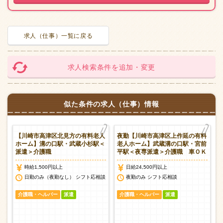
求人（仕事）一覧に戻る
求人検索条件を追加・変更
似た条件の求人（仕事）情報
保
【川崎市高津区北見方の有料老人
夜勤【川崎市高津区上作延の有料
＞
ホーム】溝の口駅・武蔵小杉駅＜
老人ホーム】武蔵溝の口駅・宮前
派遣＞介護職
平駅＜夜専派遣＞介護職 車ＯＫ
時給1,500円以上
日給24,500円以上
談
日勤のみ（夜勤なし） シフト応相談
夜勤のみ シフト応相談
介護職・ヘルパー
派遣
介護職・ヘルパー
派遣