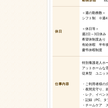
勤務形態
残
＜週の勤務数＞
シフト制 ※週4
＜休日等＞
休日
週2日～3日休み
希望休制度あり
有給休暇 半年後
慶弔休暇制度
特別養護老人ホ
アットホームな
従来型 ユニット
仕事内容
・ご利用者様の
・夜間見守り、
・レク、イベン
・記録（PC、タ
・チームケア 