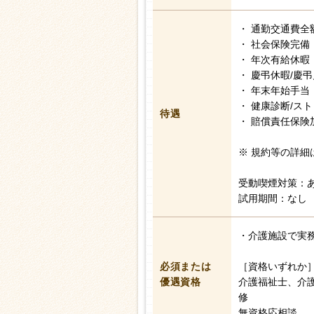
・ 通勤交通費全
・ 社会保険完備
・ 年次有給休暇
・ 慶弔休暇/慶
・ 年末年始手当
・ 健康診断/ス
待遇
・ 賠償責任保険
※ 規約等の詳細
受動喫煙対策：
試用期間：なし
・介護施設で実
必須または
［資格いずれか
優遇資格
介護福祉士、介
修
無資格応相談