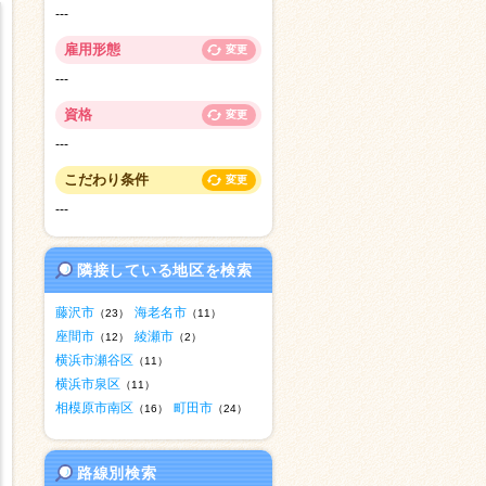
---
雇用形態
変更
---
資格
変更
---
こだわり条件
変更
---
隣接している地区を検索
藤沢市
海老名市
（23）
（11）
座間市
綾瀬市
（12）
（2）
横浜市瀬谷区
（11）
横浜市泉区
（11）
相模原市南区
町田市
（16）
（24）
路線別検索