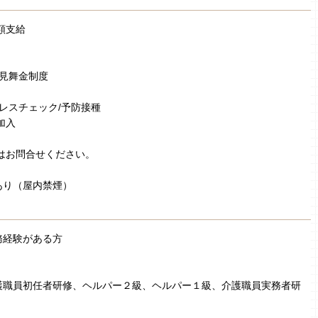
額支給
弔見舞金制度
トレスチェック/予防接種
加入
はお問合せください。
あり（屋内禁煙）
務経験がある方
］
護職員初任者研修、ヘルパー２級、ヘルパー１級、介護職員実務者研