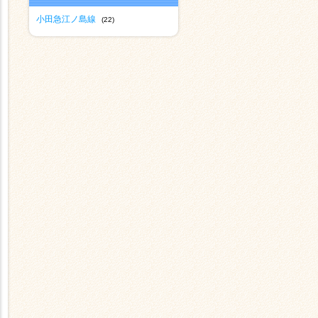
小田急江ノ島線
(22)