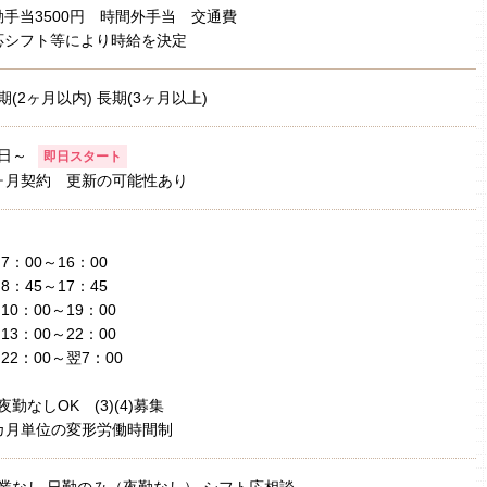
手当3500円 時間外手当 交通費
応シフト等により時給を決定
期(2ヶ月以内) 長期(3ヶ月以上)
日～
即日スタート
ヶ月契約 更新の可能性あり
1)7：00～16：00
2)8：45～17：45
3)10：00～19：00
4)13：00～22：00
5)22：00～翌7：00
夜勤なしOK (3)(4)募集
カ月単位の変形労働時間制