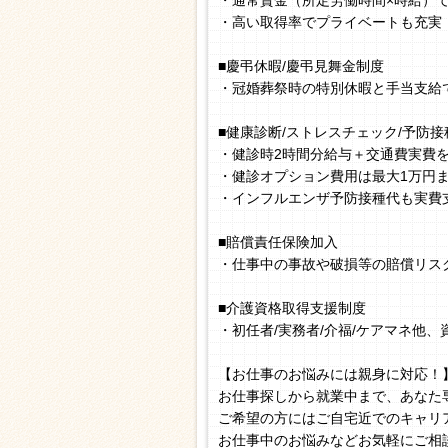
・通常賃金（所定労働時間×時給）
・高い取得率でプライベートも充実
■慶弔休暇/慶弔見舞金制度
・冠婚葬祭時の特別休暇と手当支給
■健康診断/ストレスチェック/予防接
・健診時2時間分給与＋交通費実費
・健診オプション費用は最大1万円
・インフルエンザ予防接種代も実費
■賠償責任保険加入
・仕事中の事故や破損等の賠償リス
■介護資格取得支援制度
・初任者/実務者/介福/ケアマネ他
【お仕事のお悩みには親身に対応！
お仕事探しから就業中まで、あなた
ご希望の方にはご自宅近でのキャリ
お仕事中のお悩みなどお気軽にご相