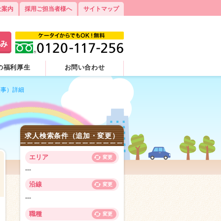
社案内
採用ご担当者様へ
サイトマップ
の福利厚生
お問い合わせ
仕事）詳細
求人検索条件（追加・変更）
エリア
変更
---
沿線
変更
---
8
職種
変更