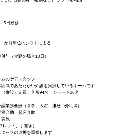
業なし 日勤のみ（夜勤なし） シフト応相談
～5日勤務
 1か月単位のシフトによる
付与（常勤の場合10日）
ームのケアスタッフ
雰囲気であたたかい介護を実践しているホームです
（併設）定員：入所94名 ショート26名
介護業務全般（食事、入浴、排せつ介助等)
就寝介助、起床介助
ト実施
ブレット、手書き）
スタッフの連携を重視します