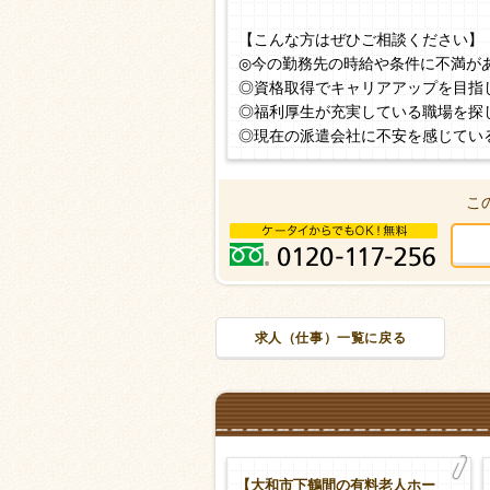
【こんな方はぜひご相談ください】
◎今の勤務先の時給や条件に不満が
◎資格取得でキャリアアップを目指
◎福利厚生が充実している職場を探
◎現在の派遣会社に不安を感じてい
こ
求人（仕事）一覧に戻る
専【大和市渋谷の住宅型有料老
【大和市下鶴間の有料老人ホー