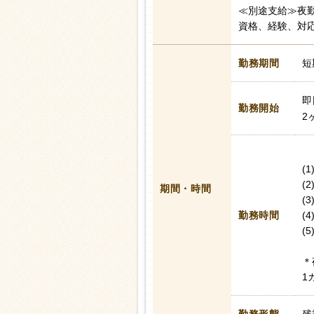
≪別途支給≫夜勤
資格、経験、対
勤務期間
短
即
勤務開始
2
(
(
期間・時間
(
勤務時間
(
(
＊
1