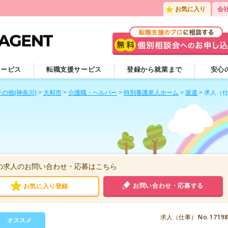
お気に入り
会
サービス
転職支援サービス
登録から就業まで
安心
その他(神奈川)
>
大和市
>
介護職・ヘルパー
>
特別養護老人ホーム
>
派遣
>
求人（
の求人のお問い合わせ・応募はこちら
お問い合わせ・応募する
お気に入り登録
No.1719
求人（仕事）
オススメ