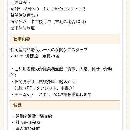
＜休日等＞
週2日～3日休み 1カ月単位のシフトにる
希望休制度あり
有給休暇 半年後付与（常勤の場合10日）
慶弔休暇制度
仕事内容
住宅型有料老人ホームの夜間ケアスタッフ
2009年7月開設 定員74名
・ご利用者様の介護業務全般（食事、入浴、排せつ介助
等）
・夜間見守り、就寝介助、起床介助
・記録（PC、タブレット、手書き）
・チームケア スタッフの連携を重視します
待遇
・ 通勤交通費全額支給
・ 社会保険完備
・ 年次有給休暇