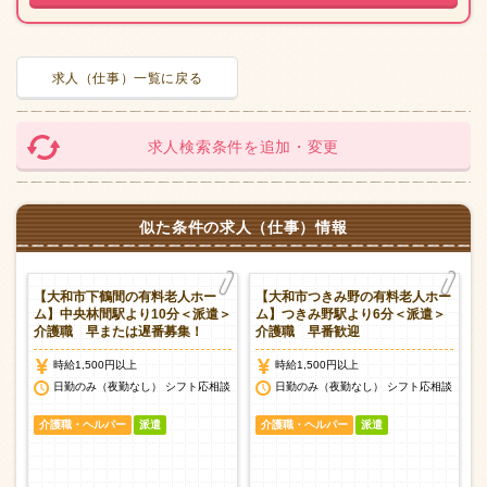
求人（仕事）一覧に戻る
求人検索条件を追加・変更
似た条件の求人（仕事）情報
ー
【大和市下鶴間の有料老人ホー
【大和市つきみ野の有料老人ホー
護
ム】中央林間駅より10分＜派遣＞
ム】つきみ野駅より6分＜派遣＞
介護職 早または遅番募集！
介護職 早番歓迎
時給1,500円以上
時給1,500円以上
談
日勤のみ（夜勤なし） シフト応相談
日勤のみ（夜勤なし） シフト応相談
介護職・ヘルパー
派遣
介護職・ヘルパー
派遣