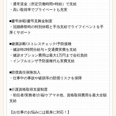
・通常賃金（所定労働時間×時給）で支給
・高い取得率でプライベートも充実
■慶弔休暇/慶弔見舞金制度
・冠婚葬祭時の特別休暇と手当支給でライフイベントを手
厚くサポート
■健康診断/ストレスチェック/予防接種
・健診時2時間分給与＋交通費実費を支給
・健診オプション費用は最大1万円まで会社負担
・インフルエンザ予防接種代も実費支給
■賠償責任保険加入
・仕事中の事故や破損等の賠償リスクを保障
■介護資格取得支援制度
・初任者/実務者/介福/ケアマネ他、資格取得費用を最大全額
支給
【お仕事のお悩みには親身に対応！】