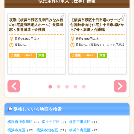
似た条件の求人（仕事）情報
老
夜勤【横浜市緑区長津田みなみ台
【横浜市緑区十日市場のサービス
の住宅型有料老人ホーム】長津田
付高齢者向け住宅】十日市場駅か
駅＜夜専派遣＞介護職
ら7分＜派遣＞介護職
日給26,000円以上
時給1,500円以上
談
夜勤のみ
日勤のみ（夜勤なし） シフト応相談
介護職・ヘルパー
派遣
介護職・ヘルパー
派遣
隣接している地区を検索
横浜市神奈川区
保土ケ谷区
横浜市港北区
（8）
（0）
（11）
横浜市旭区
横浜市瀬谷区
横浜市青葉区
（12）
（11）
（27）