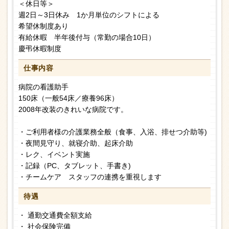
＜休日等＞
週2日～3日休み 1か月単位のシフトによる
希望休制度あり
有給休暇 半年後付与（常勤の場合10日）
慶弔休暇制度
仕事内容
病院の看護助手
150床（一般54床／療養96床）
2008年改装のきれいな病院です。
・ご利用者様の介護業務全般（食事、入浴、排せつ介助等)
・夜間見守り、就寝介助、起床介助
・レク、イベント実施
・記録（PC、タブレット、手書き)
・チームケア スタッフの連携を重視します
待遇
・ 通勤交通費全額支給
・ 社会保険完備