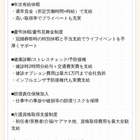
■年次有給休暇
・通常賃金（所定労働時間×時給）で支給
・高い取得率でプライベートも充実
■慶弔休暇/慶弔見舞金制度
・冠婚葬祭時の特別休暇と手当支給でライフイベントを手
厚くサポート
■健康診断/ストレスチェック/予防接種
・健診時2時間分給与＋交通費実費を支給
・健診オプション費用は最大1万円まで会社負担
・インフルエンザ予防接種代も実費支給
■賠償責任保険加入
・仕事中の事故や破損等の賠償リスクを保障
■介護資格取得支援制度
・初任者/実務者/介福/ケアマネ他、資格取得費用を最大全額
支給