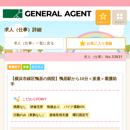
お気に入り
メニュー
求人（仕事）詳細
求人（仕事）検索
求人（仕事）一覧に戻る
お気に入り登録
人材派遣サービス
No.33831
求人（仕事）
転職支援サービス
看護助手
派遣
オススメ
登録から就業まで
【横浜市緑区鴨居の病院】鴨居駅から10分＜派遣＞看護助
手
安心の福利厚生
残業なし
研修充実
制服あり
バイク通勤OK
お問い合わせ
日勤のみ（夜勤なし）
資格取得支援
曜日固定可