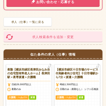
お問い合わせ・応募する
求人（仕事）一覧に戻る
求人検索条件を追加・変更
似た条件の求人（仕事）情報
老
夜勤【横浜市緑区長津田みなみ台
【横浜市緑区十日市場のサービス
の住宅型有料老人ホーム】長津田
付高齢者向け住宅】十日市場駅か
駅＜夜専派遣＞介護職
ら7分＜派遣＞介護職
日給26,000円以上
時給1,500円以上
談
夜勤のみ
日勤のみ（夜勤なし） シフト応相談
介護職・ヘルパー
派遣
介護職・ヘルパー
派遣