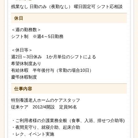
残業なし 日勤のみ（夜勤なし） 曜日固定可 シフト応相談
休日
＜週の勤務数＞
シフト制 ※週4～5日勤務
＜休日等＞
週2日～3日休み 1か月単位のシフトによる
希望休制度あり
有給休暇 半年後付与（常勤の場合10日）
慶弔休暇制度
仕事内容
特別養護老人ホームのケアスタッフ
従来ケア 2012/4開設 定員96名
・ご利用者様の介護業務全般（食事、入浴、排せつ介助等)
・夜間見守り、就寝介助、起床介助
・レク、イベント実施