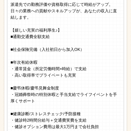
派遣先での勤務評価や資格取得に応じて時給がアップ。
日々の業務への貢献やスキルアップが、あなたの収入に直
結します。
【嬉しい充実の福利厚生♪】
■通勤交通費全額支給
■社会保険完備（入社初日から加入OK）
■年次有給休暇
・通常賃金（所定労働時間×時給）で支給
・高い取得率でプライベートも充実
■慶弔休暇/慶弔見舞金制度
・冠婚葬祭時の特別休暇と手当支給でライフイベントを手
厚くサポート
■健康診断/ストレスチェック/予防接種
・健診時2時間分給与＋交通費実費を支給
・健診オプション費用は最大1万円まで会社負担