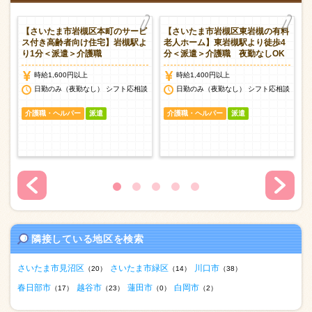
養
【さいたま市岩槻区本町のサービ
【さいたま市岩槻区東岩槻の有料
＜
ス付き高齢者向け住宅】岩槻駅よ
老人ホーム】東岩槻駅より徒歩4
り1分＜派遣＞介護職
分＜派遣＞介護職 夜勤なしOK
時給1,600円以上
時給1,400円以上
談
日勤のみ（夜勤なし） シフト応相談
日勤のみ（夜勤なし） シフト応相談
介護職・ヘルパー
派遣
介護職・ヘルパー
派遣
隣接している地区を検索
さいたま市見沼区
さいたま市緑区
川口市
（20）
（14）
（38）
春日部市
越谷市
蓮田市
白岡市
（17）
（23）
（0）
（2）