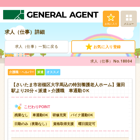
お気に入り
メニュー
求人（仕事）詳細
求人（仕事）検索
求人（仕事）一覧に戻る
お気に入り登録
人材派遣サービス
No.18004
求人（仕事）
転職支援サービス
介護職・ヘルパー
派遣
オススメ
登録から就業まで
【さいたま市岩槻区大字馬込の特別養護老人ホーム】蓮田
駅より20分＜派遣＞介護職 車通勤ＯK
安心の福利厚生
残業なし
車通勤OK
研修充実
バイク通勤OK
お問い合わせ
日勤のみ（夜勤なし）
資格取得支援
曜日固定可