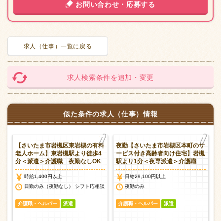
お問い合わせ・応募する
求人（仕事）一覧に戻る
求人検索条件を追加・変更
似た条件の求人（仕事）情報
養
【さいたま市岩槻区東岩槻の有料
夜勤【さいたま市岩槻区本町のサ
分
老人ホーム】東岩槻駅より徒歩4
ービス付き高齢者向け住宅】岩槻
分＜派遣＞介護職 夜勤なしOK
駅より1分＜夜専派遣＞介護職
時給1,400円以上
日給29,100円以上
談
日勤のみ（夜勤なし） シフト応相談
夜勤のみ
介護職・ヘルパー
派遣
介護職・ヘルパー
派遣