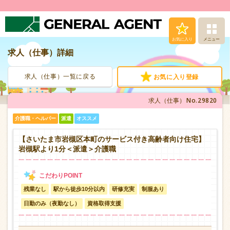
お気に入り
メニュー
求人（仕事）詳細
求人（仕事）検索
求人（仕事）一覧に戻る
お気に入り登録
人材派遣サービス
No.29820
求人（仕事）
転職支援サービス
介護職・ヘルパー
派遣
オススメ
登録から就業まで
【さいたま市岩槻区本町のサービス付き高齢者向け住宅】
岩槻駅より1分＜派遣＞介護職
安心の福利厚生
残業なし
駅から徒歩10分以内
研修充実
制服あり
お問い合わせ
日勤のみ（夜勤なし）
資格取得支援