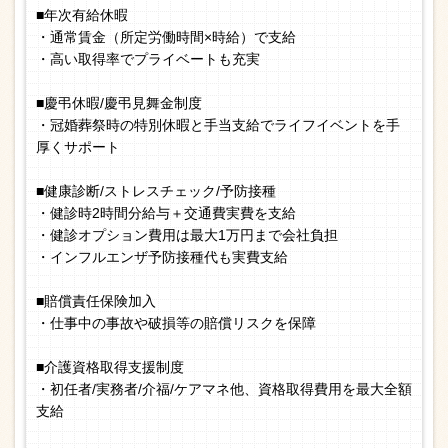
■年次有給休暇
・通常賃金（所定労働時間×時給）で支給
・高い取得率でプライベートも充実
■慶弔休暇/慶弔見舞金制度
・冠婚葬祭時の特別休暇と手当支給でライフイベントを手
厚くサポート
■健康診断/ストレスチェック/予防接種
・健診時2時間分給与＋交通費実費を支給
・健診オプション費用は最大1万円まで会社負担
・インフルエンザ予防接種代も実費支給
■賠償責任保険加入
・仕事中の事故や破損等の賠償リスクを保障
■介護資格取得支援制度
・初任者/実務者/介福/ケアマネ他、資格取得費用を最大全額
支給