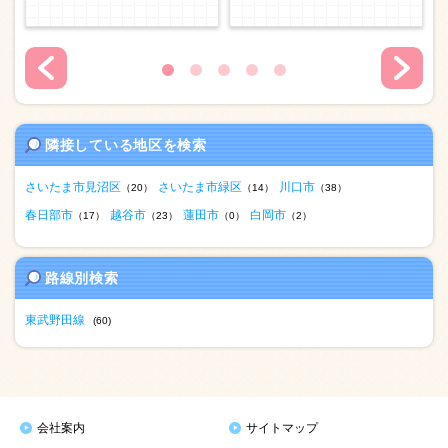
隣接している地区を検索
さいたま市見沼区
さいたま市緑区
川口市
（20）
（14）
（38）
春日部市
越谷市
蓮田市
白岡市
（17）
（23）
（0）
（2）
路線別検索
東武野田線
(60)
会社案内
サイトマップ