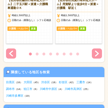
人
【世田谷区鎌田の有料老人ホー
【世田谷区用賀の有料老人ホー
派
ム】二子玉川駅＜派遣＞介護職
ム】用賀駅より徒歩9分＜派遣＞
車通勤ＯＫ
介護職 駅近く
時給1,500円以上
時給1,500円以上
日勤のみ（夜勤なし） シフト応相談
日勤のみ（夜勤なし） シフト応相談
介護職・ヘルパー
派遣
介護職・ヘルパー
派遣
隣接している地区を検索
目黒区
大田区
渋谷区
杉並区
三鷹市
（16）
（45）
（18）
（42）
（14）
調布市
狛江市
川崎市中原区
川崎市高津区
（14）
（6）
（4）
（25）
川崎市多摩区
（19）