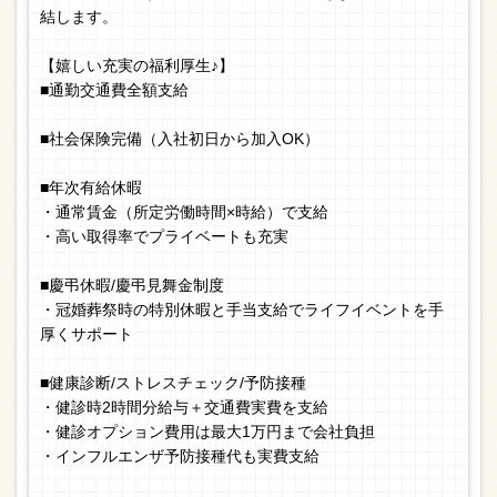
結します。
【嬉しい充実の福利厚生♪】
■通勤交通費全額支給
■社会保険完備（入社初日から加入OK）
■年次有給休暇
・通常賃金（所定労働時間×時給）で支給
・高い取得率でプライベートも充実
■慶弔休暇/慶弔見舞金制度
・冠婚葬祭時の特別休暇と手当支給でライフイベントを手
厚くサポート
■健康診断/ストレスチェック/予防接種
・健診時2時間分給与＋交通費実費を支給
・健診オプション費用は最大1万円まで会社負担
・インフルエンザ予防接種代も実費支給