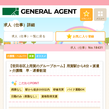
お気に入り
メニュー
求人（仕事）詳細
求人（仕事）検索
求人（仕事）一覧に戻る
お気に入り登録
人材派遣サービス
No.18431
求人（仕事）
転職支援サービス
介護職・ヘルパー
派遣
オススメ
登録から就業まで
【世田谷区上用賀のグループホーム】用賀駅から8分＜派遣
＞介護職 早・遅番歓迎
安心の福利厚生
残業なし
駅から徒歩10分以内
研修充実
バイク通勤OK
お問い合わせ
日勤のみ（夜勤なし）
資格取得支援