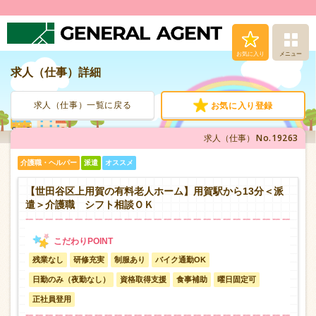
お気に入り
メニュー
求人（仕事）詳細
求人（仕事）検索
求人（仕事）一覧に戻る
お気に入り登録
人材派遣サービス
No.19263
求人（仕事）
転職支援サービス
介護職・ヘルパー
派遣
オススメ
登録から就業まで
【世田谷区上用賀の有料老人ホーム】用賀駅から13分＜派
遣＞介護職 シフト相談ＯＫ
安心の福利厚生
残業なし
研修充実
制服あり
バイク通勤OK
お問い合わせ
日勤のみ（夜勤なし）
資格取得支援
食事補助
曜日固定可
正社員登用