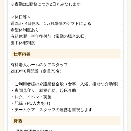
※夜勤は1勤務につき2日とみなします
＜休日等＞
週2日～4日休み 1カ月単位のシフトによる
希望休制度あり
有給休暇 半年後付与（常勤の場合10日）
慶弔休暇制度
仕事内容
有料老人ホームのケアスタッフ
2019年6月開設（定員75名）
・ご利用者様の介護業務全般（食事、入浴、排せつ介助等)
・夜間見守り、就寝介助、起床介助
・レク、イベント実施
・記録（PC入力あり)
・チームケア スタッフの連携を重視します
待遇