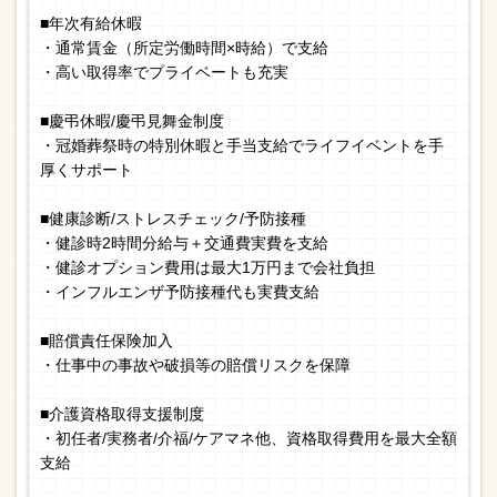
■年次有給休暇
・通常賃金（所定労働時間×時給）で支給
・高い取得率でプライベートも充実
■慶弔休暇/慶弔見舞金制度
・冠婚葬祭時の特別休暇と手当支給でライフイベントを手
厚くサポート
■健康診断/ストレスチェック/予防接種
・健診時2時間分給与＋交通費実費を支給
・健診オプション費用は最大1万円まで会社負担
・インフルエンザ予防接種代も実費支給
■賠償責任保険加入
・仕事中の事故や破損等の賠償リスクを保障
■介護資格取得支援制度
・初任者/実務者/介福/ケアマネ他、資格取得費用を最大全額
支給