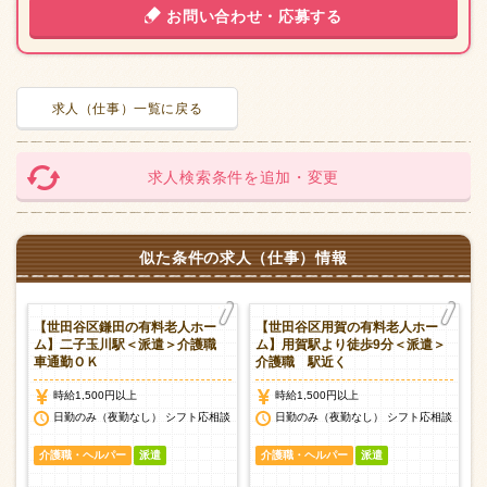
お問い合わせ・応募する
求人（仕事）一覧に戻る
求人検索条件を追加・変更
似た条件の求人（仕事）情報
人
【世田谷区鎌田の有料老人ホー
【世田谷区用賀の有料老人ホー
派
ム】二子玉川駅＜派遣＞介護職
ム】用賀駅より徒歩9分＜派遣＞
車通勤ＯＫ
介護職 駅近く
時給1,500円以上
時給1,500円以上
日勤のみ（夜勤なし） シフト応相談
日勤のみ（夜勤なし） シフト応相談
介護職・ヘルパー
派遣
介護職・ヘルパー
派遣