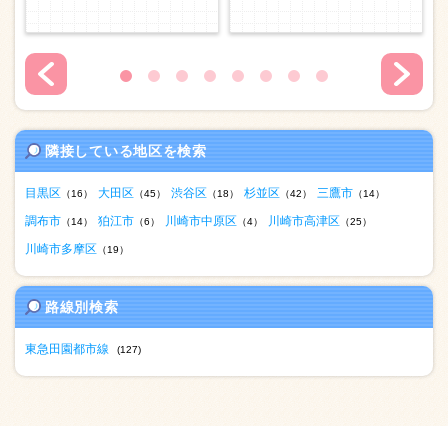
隣接している地区を検索
目黒区
大田区
渋谷区
杉並区
三鷹市
（16）
（45）
（18）
（42）
（14）
調布市
狛江市
川崎市中原区
川崎市高津区
（14）
（6）
（4）
（25）
川崎市多摩区
（19）
路線別検索
東急田園都市線
(127)