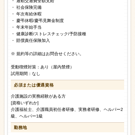
・ 通勤交通費全額支給
・ 社会保険完備
・ 年次有給休暇
・ 慶弔休暇/慶弔見舞金制度
・ 年末年始手当
・ 健康診断/ストレスチェック/予防接種
・ 賠償責任保険加入
※ 規約等の詳細はお問合せください。
受動喫煙対策：あり（屋内禁煙）
試用期間：なし
必須または
優遇資格
介護施設の実務経験がある方
[資格いずれか]
介護福祉士、介護職員初任者研修、実務者研修、ヘルパー2
級、ヘルパー1級
勤務地