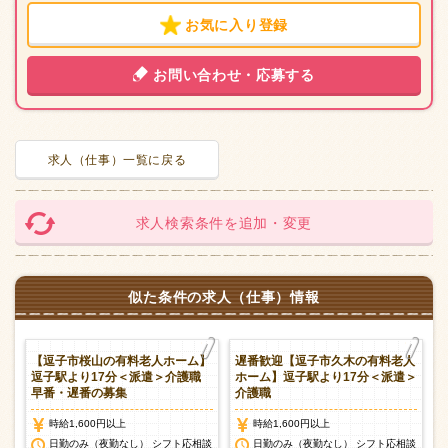
お気に入り登録
お問い合わせ・応募する
求人（仕事）一覧に戻る
求人検索条件を追加・変更
似た条件の求人（仕事）情報
【逗子市桜山の有料老人ホーム】
遅番歓迎【逗子市久木の有料老人
士
逗子駅より17分＜派遣＞介護職
ホーム】逗子駅より17分＜派遣＞
早番・遅番の募集
介護職
時給1,600円以上
時給1,600円以上
談
日勤のみ（夜勤なし） シフト応相談
日勤のみ（夜勤なし） シフト応相談