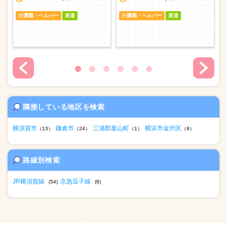
介護職・ヘルパー
派遣
介護職・ヘルパー
派遣
隣接している地区を検索
横須賀市
鎌倉市
三浦郡葉山町
横浜市金沢区
（13）
（24）
（1）
（9）
路線別検索
JR横須賀線
京急逗子線
(54)
(8)