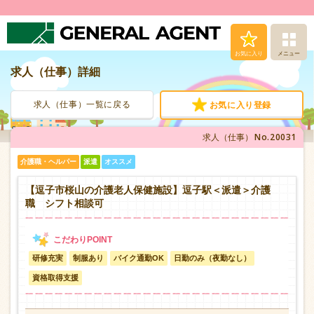
お気に入り
メニュー
求人（仕事）詳細
求人（仕事）検索
求人（仕事）一覧に戻る
お気に入り登録
人材派遣サービス
No.20031
求人（仕事）
転職支援サービス
介護職・ヘルパー
派遣
オススメ
登録から就業まで
【逗子市桜山の介護老人保健施設】逗子駅＜派遣＞介護
職 シフト相談可
安心の福利厚生
研修充実
制服あり
バイク通勤OK
日勤のみ（夜勤なし）
お問い合わせ
資格取得支援