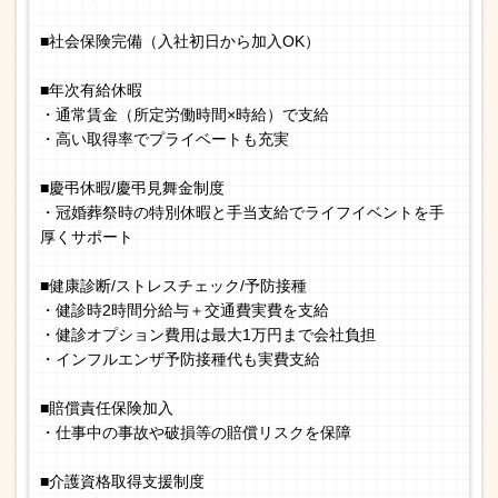
■社会保険完備（入社初日から加入OK）
■年次有給休暇
・通常賃金（所定労働時間×時給）で支給
・高い取得率でプライベートも充実
■慶弔休暇/慶弔見舞金制度
・冠婚葬祭時の特別休暇と手当支給でライフイベントを手
厚くサポート
■健康診断/ストレスチェック/予防接種
・健診時2時間分給与＋交通費実費を支給
・健診オプション費用は最大1万円まで会社負担
・インフルエンザ予防接種代も実費支給
■賠償責任保険加入
・仕事中の事故や破損等の賠償リスクを保障
■介護資格取得支援制度