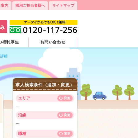
社案内
採用ご担当者様へ
サイトマップ
の福利厚生
お問い合わせ
）詳細
求人検索条件（追加・変更）
エリア
変更
---
沿線
変更
---
5
職種
変更