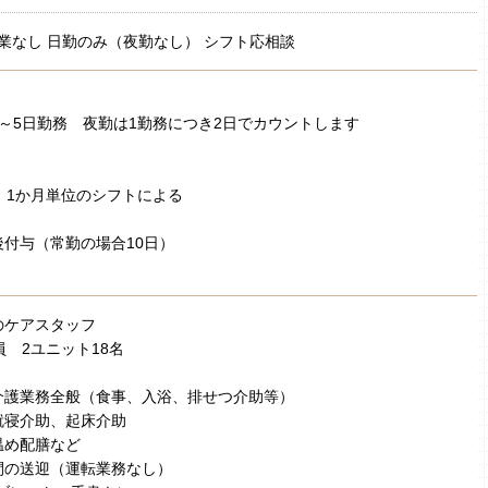
業なし 日勤のみ（夜勤なし） シフト応相談
～5日勤務 夜勤は1勤務につき2日でカウントします
 1か月単位のシフトによる
付与（常勤の場合10日）
のケアスタッフ
定員 2ユニット18名
介護業務全般（食事、入浴、排せつ介助等）
就寝介助、起床介助
温め配膳など
間の送迎（運転業務なし）