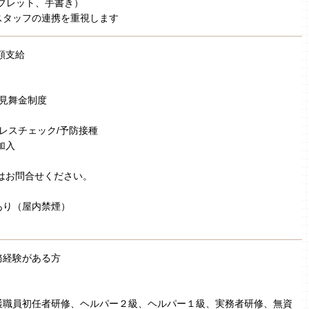
ブレット、手書き）
スタッフの連携を重視します
額支給
弔見舞金制度
トレスチェック/予防接種
加入
はお問合せください。
あり（屋内禁煙）
務経験がある方
］
護職員初任者研修、ヘルパー２級、ヘルパー１級、実務者研修、無資