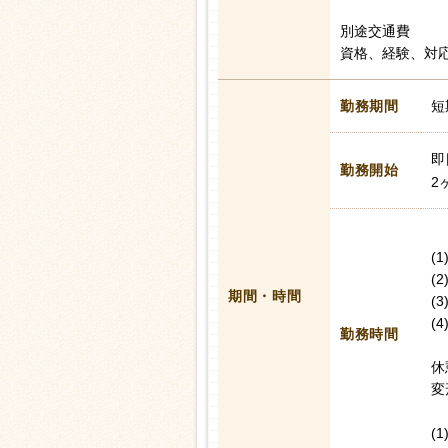
別途交通費
資格、経験、対
勤務期間
短
即
勤務開始
2
(
(
期間・時間
(
(
勤務時間
休
変
(