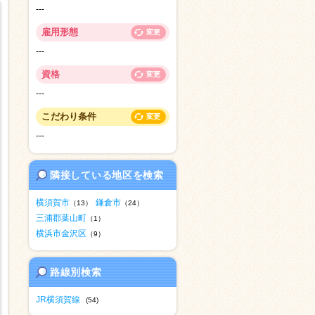
---
雇用形態
変更
---
資格
変更
---
こだわり条件
変更
---
隣接している地区を検索
横須賀市
鎌倉市
（13）
（24）
三浦郡葉山町
（1）
横浜市金沢区
（9）
路線別検索
JR横須賀線
(54)