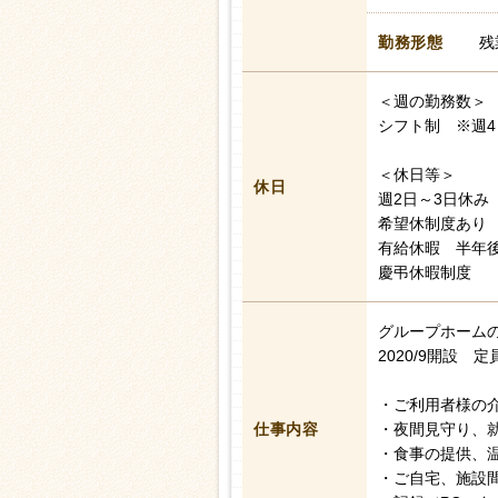
勤務形態
残
＜週の勤務数＞
シフト制 ※週4
＜休日等＞
休日
週2日～3日休み
希望休制度あり
有給休暇 半年後
慶弔休暇制度
グループホーム
2020/9開設 
・ご利用者様の
仕事内容
・夜間見守り、
・食事の提供、
・ご自宅、施設