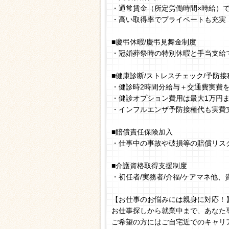
・通常賃金（所定労働時間×時給）
・高い取得率でプライベートも充実
■慶弔休暇/慶弔見舞金制度
・冠婚葬祭時の特別休暇と手当支給
■健康診断/ストレスチェック/予防接
・健診時2時間分給与＋交通費実費
・健診オプション費用は最大1万円
・インフルエンザ予防接種代も実費
■賠償責任保険加入
・仕事中の事故や破損等の賠償リス
■介護資格取得支援制度
・初任者/実務者/介福/ケアマネ他
【お仕事のお悩みには親身に対応！
お仕事探しから就業中まで、あなた
ご希望の方にはご自宅近でのキャリ