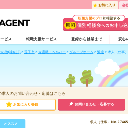
お気に入り
会
サービス
転職支援サービス
登録から就業まで
安心
その他(神奈川)
>
逗子市
>
介護職・ヘルパー
>
グループホーム
>
派遣
>
求人（仕事
の求人のお問い合わせ・応募はこちら
お問い合わせ・応募する
お気に入り登録
No.2746
求人（仕事）
オススメ