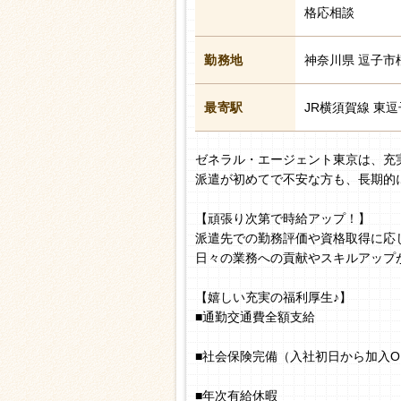
格応相談
勤務地
神奈川県 逗子市
最寄駅
JR横須賀線 東逗
ゼネラル・エージェント東京は、充
派遣が初めてで不安な方も、長期的
【頑張り次第で時給アップ！】
派遣先での勤務評価や資格取得に応
日々の業務への貢献やスキルアップ
【嬉しい充実の福利厚生♪】
■通勤交通費全額支給
■社会保険完備（入社初日から加入O
■年次有給休暇