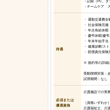
・記録（PC、タ
・チームケア 
・ 通勤交通費全
・ 社会保険完備
・ 年次有給休暇
・ 慶弔休暇/慶
・ 年末年始手当
・ 健康診断/ス
待遇
・ 賠償責任保険
※ 規約等の詳細
受動喫煙対策：
試用期間：なし
介護施設での実
必須または
［資格いずれか
優遇資格
介護福祉士、介