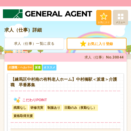
お気に入り
メニュー
求人（仕事）詳細
求人（仕事）検索
求人（仕事）一覧に戻る
お気に入り登録
人材派遣サービス
No.30044
求人（仕事）
転職支援サービス
介護職・ヘルパー
派遣
オススメ
登録から就業まで
【練馬区中村南の有料老人ホーム】中村橋駅＜派遣＞介護
職 早番募集
安心の福利厚生
残業なし
研修充実
制服あり
日勤のみ（夜勤なし）
お問い合わせ
資格取得支援