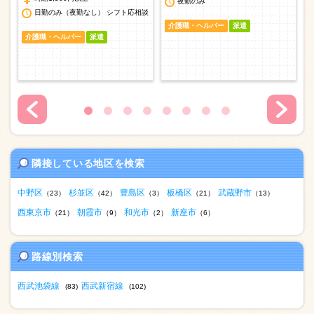
夜勤のみ
日勤のみ（夜勤なし） シフト応相談
介護職・ヘルパー
派遣
介護職・ヘルパー
派遣
隣接している地区を検索
中野区
杉並区
豊島区
板橋区
武蔵野市
（23）
（42）
（3）
（21）
（13）
西東京市
朝霞市
和光市
新座市
（21）
（9）
（2）
（6）
路線別検索
西武池袋線
西武新宿線
(83)
(102)