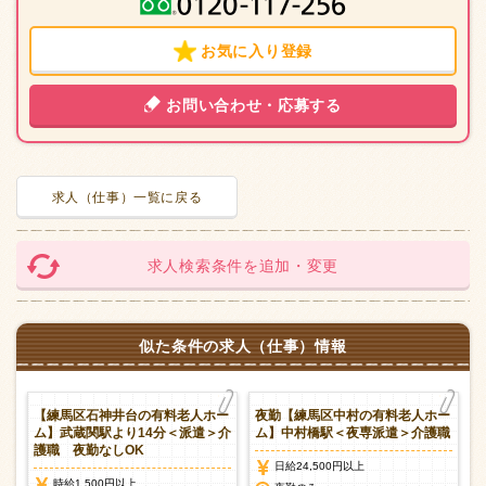
お気に入り登録
お問い合わせ・応募する
求人（仕事）一覧に戻る
求人検索条件を追加・変更
似た条件の求人（仕事）情報
料
【練馬区石神井台の有料老人ホー
夜勤【練馬区中村の有料老人ホー
遣
ム】武蔵関駅より14分＜派遣＞介
ム】中村橋駅＜夜専派遣＞介護職
護職 夜勤なしOK
日給24,500円以上
時給1,500円以上