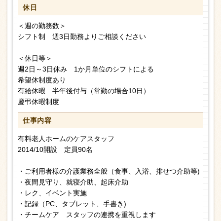
休日
＜週の勤務数＞
シフト制 週3日勤務よりご相談ください
＜休日等＞
週2日～3日休み 1か月単位のシフトによる
希望休制度あり
有給休暇 半年後付与（常勤の場合10日）
慶弔休暇制度
仕事内容
有料老人ホームのケアスタッフ
2014/10開設 定員90名
・ご利用者様の介護業務全般（食事、入浴、排せつ介助等)
・夜間見守り、就寝介助、起床介助
・レク、イベント実施
・記録（PC、タブレット、手書き)
・チームケア スタッフの連携を重視します