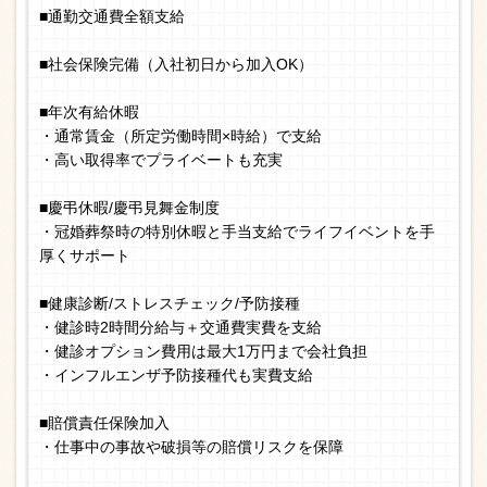
■通勤交通費全額支給
■社会保険完備（入社初日から加入OK）
■年次有給休暇
・通常賃金（所定労働時間×時給）で支給
・高い取得率でプライベートも充実
■慶弔休暇/慶弔見舞金制度
・冠婚葬祭時の特別休暇と手当支給でライフイベントを手
厚くサポート
■健康診断/ストレスチェック/予防接種
・健診時2時間分給与＋交通費実費を支給
・健診オプション費用は最大1万円まで会社負担
・インフルエンザ予防接種代も実費支給
■賠償責任保険加入
・仕事中の事故や破損等の賠償リスクを保障