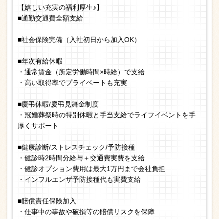
【嬉しい充実の福利厚生♪】
■通勤交通費全額支給
■社会保険完備（入社初日から加入OK）
■年次有給休暇
・通常賃金（所定労働時間×時給）で支給
・高い取得率でプライベートも充実
■慶弔休暇/慶弔見舞金制度
・冠婚葬祭時の特別休暇と手当支給でライフイベントを手
厚くサポート
■健康診断/ストレスチェック/予防接種
・健診時2時間分給与＋交通費実費を支給
・健診オプション費用は最大1万円まで会社負担
・インフルエンザ予防接種代も実費支給
■賠償責任保険加入
・仕事中の事故や破損等の賠償リスクを保障