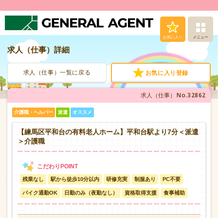
お気に入り
メニュー
求人（仕事）詳細
求人（仕事）検索
求人（仕事）一覧に戻る
お気に入り登録
人材派遣サービス
No.32862
求人（仕事）
転職支援サービス
介護職・ヘルパー
派遣
オススメ
登録から就業まで
【練馬区平和台の有料老人ホーム】平和台駅より7分＜派遣
＞介護職
安心の福利厚生
残業なし
駅から徒歩10分以内
研修充実
制服あり
PC不要
お問い合わせ
バイク通勤OK
日勤のみ（夜勤なし）
資格取得支援
食事補助