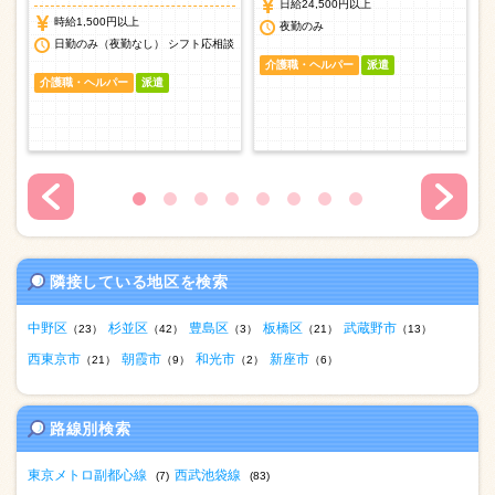
日給24,500円以上
時給1,500円以上
夜勤のみ
日勤のみ（夜勤なし） シフト応相談
介護職・ヘルパー
派遣
介護職・ヘルパー
派遣
隣接している地区を検索
中野区
杉並区
豊島区
板橋区
武蔵野市
（23）
（42）
（3）
（21）
（13）
西東京市
朝霞市
和光市
新座市
（21）
（9）
（2）
（6）
路線別検索
東京メトロ副都心線
西武池袋線
(7)
(83)